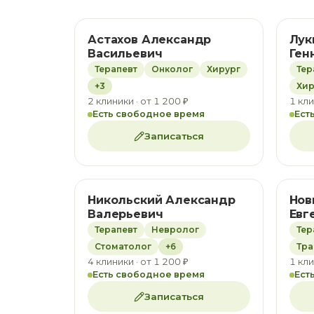
Астахов Александр
Лук
Васильевич
Ген
Терапевт
Онколог
Хирург
Тер
+3
Хир
2 клиники · от 1 200 ₽
1 кли
Есть свободное время
Ест
Записаться
Никольский Александр
Нов
Валерьевич
Евг
Терапевт
Невролог
Тер
Стоматолог
+6
Тра
4 клиники · от 1 200 ₽
1 кли
Есть свободное время
Ест
Записаться