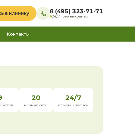
8 (495) 323-71-71
сь в клинику
24/7 · без выходных
Контакты
9
20
24/7
листов
клиник сети
приём и запись