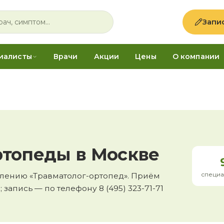
Запи
иалисты
Врачи
Акции
Цены
О компании
ртопеды в Москве
специа
влению «Травматолог-ортопед». Приём
 запись — по телефону 8 (495) 323-71-71