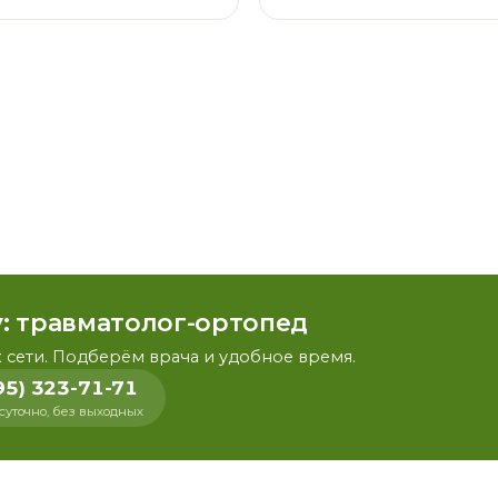
у: травматолог-ортопед
 сети. Подберём врача и удобное время.
95) 323-71-71
суточно, без выходных