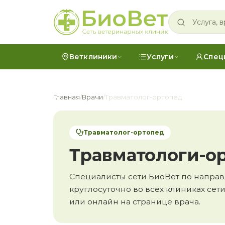
Ветклиники
Услуги
Спец
Главная
/
Врачи
/
Травматолог-ортопед
Травматолог-ортопед
Травматологи-о
Специалисты сети БиоВет по напра
круглосуточно во всех клиниках сети;
или онлайн на странице врача.