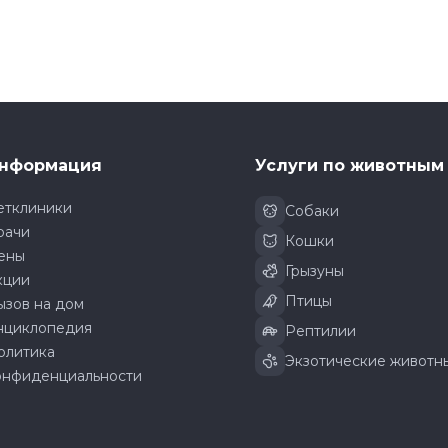
нформация
Услуги по животным
етклиники
Собаки
рачи
Кошки
ены
Грызуны
кции
Птицы
ызов на дом
нциклопедия
Рептилии
олитика
Экзотические животн
онфиденциальности