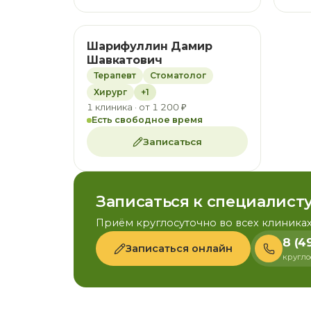
Шарифуллин Дамир
Шавкатович
Терапевт
Стоматолог
Хирург
+1
1 клиника · от 1 200 ₽
Есть свободное время
Записаться
Записаться к специалист
Приём круглосуточно во всех клиниках
8 (4
Записаться онлайн
кругло