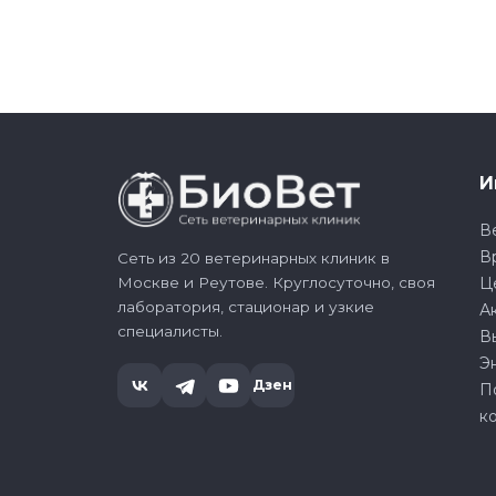
И
В
В
Сеть из 20 ветеринарных клиник в
Москве и Реутове. Круглосуточно, своя
Ц
лаборатория, стационар и узкие
А
специалисты.
В
Э
Дзен
П
к