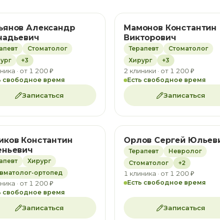
ьянов Александр
Мамонов Константин
надьевич
Викторович
апевт
Стоматолог
Терапевт
Стоматолог
ург
+3
Хирург
+3
ника · от 1 200 ₽
2 клиники · от 1 200 ₽
ь свободное время
Есть свободное время
Записаться
Записаться
иков Константин
Орлов Сергей Юльев
еньевич
Терапевт
Невролог
апевт
Хирург
Стоматолог
+2
вматолог-ортопед
1 клиника · от 1 200 ₽
Есть свободное время
ника · от 1 200 ₽
ь свободное время
Записаться
Записаться