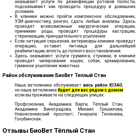
оказывают услуги по дезинфекции ротовой полости,
подсказывают как проводить процедуру в домашних
условиях.
В клинике можно пройти комплексное обследование,
УЗИ-диагностику, ренген, сдать любые анализы. Здесь
проводят всевозможные хирургические операции,
принимаю роды, проводят процедуры кастрации,
стерилизации, принудительного усыпления.
Если ситуация серьезная, ветеринары клиники проведут
операцию, оставят питомца для дальнейшей
реабилитации, вплоть до полного восстановления.
Здесь оказывают услуги груминга, стрижки, в клинике
проводят чипирование кошек, собак, кремирование,
гуманное усыпление животных.
Район обслуживание БиоВет Теплый Стан
Наша ветклиника обслуживает
весь район ЮЗАО
,
но наша ветклиника
будет для вас рядом с домом
если вы проживаете на следующих улицах:
Профсоюзная, Академика Варги, Тёплый Стан,
Академика Виноградова, Михаил Грешилова,
Новоясеневский проспект, Генерала Тюленева,
Голубинская.
Отзывы БиоВет Тёплый Стан