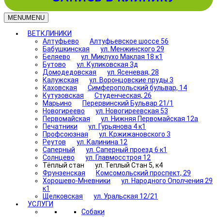
MENU
MENU
ВЕТКЛИНИКИ
Алтуфьево
Алтуфьевское шоссе 56
Бабушкинская
ул. Менжинского 29
Беляево
ул. Миклухо Маклая 18 к1
Бутово
ул. Куликовская 3д
Домодедовская
ул. Ясеневая, 28
Калужская
ул. Воронцовские пруды 3
Каховская
Симферопольский бульвар, 14
Кутузовская
Студенческая, 26
Марьино
Перервинский Бульвар 21/1
Новогиреево
ул. Новогиреевская 53
Первомайская
ул. Нижняя Первомайская 12а
Печатники
ул. Гурьянова 4 к1
Профсоюзная
ул. Кржижановского 3
Реутов
ул. Калинина 12
Саперный
ул. Саперный проезд 6 к1
Солнцево
ул. Главмосстроя 12
Тёплый стан
ул. Теплый Стан 5, к4
Фрунзенская
Комсомольский проспект, 29
Хорошево-Мневники
ул. Народного Ополчения 29
к1
Щелковская
ул. Уральская 12/21
УСЛУГИ
Собаки