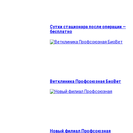
Сутки стационара после операции —
бесплатно
Ветклиника Профсоюзная БиоВет
Новый филиал Профсоюзная