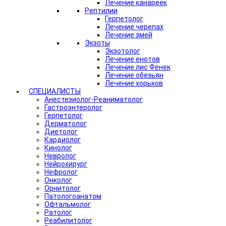
Лечение канареек
Рептилии
Герпетолог
Лечение черепах
Лечение змей
Экзоты
Экзотолог
Лечение енотов
Лечение лис Фенек
Лечение обезьян
Лечение хорьков
СПЕЦИАЛИСТЫ
Анестезиолог-Реаниматолог
Гастроэнтеролог
Герпетолог
Дерматолог
Диетолог
Кардиолог
Кинолог
Невролог
Нейрохирург
Нефролог
Онколог
Орнитолог
Патологоанатом
Офтальмолог
Ратолог
Реабилитолог