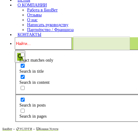
ЦЕНЫ
О КОМПАНИИ
Работа в БиоВет
Отзывы
О нас
Написать руководству
Партнёрство / Франшиза
КОНТАКТЫ
Exact matches only
Search in title
Search in content
Search in posts
Search in pages
БиоВет
»
📋УСЛУГИ
»
🐱Кошки Услуги