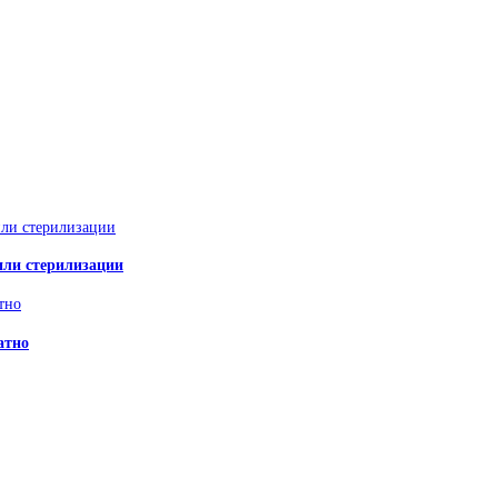
или стерилизации
атно