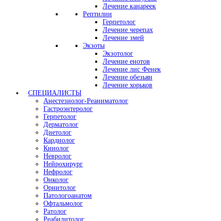
Лечение канареек
Рептилии
Герпетолог
Лечение черепах
Лечение змей
Экзоты
Экзотолог
Лечение енотов
Лечение лис Фенек
Лечение обезьян
Лечение хорьков
СПЕЦИАЛИСТЫ
Анестезиолог-Реаниматолог
Гастроэнтеролог
Герпетолог
Дерматолог
Диетолог
Кардиолог
Кинолог
Невролог
Нейрохирург
Нефролог
Онколог
Орнитолог
Патологоанатом
Офтальмолог
Ратолог
Реабилитолог