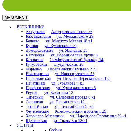
MENU
MENU
ВЕТКЛИНИКИ
Алтуфьево
Алтуфьевское шоссе 56
Бабушкинская
ул. Менжинского 29
Беляево
ул. Миклухо Маклая 18 к1
Бутово
ул. Куликовская 3д
Домодедовская
ул. Ясеневая, 28
Калужская
ул. Воронцовские пруды 3
Каховская
Симферопольский бульвар, 14
Кутузовская
Студенческая, 26
Марьино
Перервинский Бульвар 21/1
Новогиреево
ул. Новогиреевская 53
Первомайская
ул. Нижняя Первомайская 12а
Печатники
ул. Гурьянова 4 к1
Профсоюзная
ул. Кржижановского 3
Реутов
ул. Калинина 12
Саперный
ул. Саперный проезд 6 к1
Солнцево
ул. Главмосстроя 12
Тёплый стан
ул. Теплый Стан 5, к4
Фрунзенская
Комсомольский проспект, 29
Хорошево-Мневники
ул. Народного Ополчения 29 к1
Щелковская
ул. Уральская 12/21
УСЛУГИ
Собаки