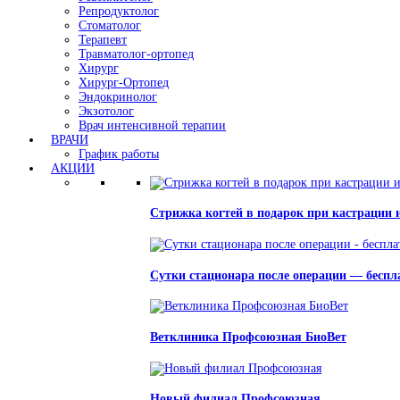
Репродуктолог
Стоматолог
Терапевт
Травматолог-ортопед
Хирург
Хирург-Ортопед
Эндокринолог
Экзотолог
Врач интенсивной терапии
ВРАЧИ
График работы
АКЦИИ
Стрижка когтей в подарок при кастрации 
Сутки стационара после операции — беспл
Ветклиника Профсоюзная БиоВет
Новый филиал Профсоюзная