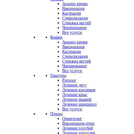
Анализ крови
Вакцинация
Кастрация
Стерилизация
Стрижка когтей
Чипирование
Все услуги
Кошки
Анализ крови
Вакцинация
Кастрация
Стерилизация
Стрижка когтей
Чипирование
Все услуги
Грызуны
Ратолог
Лечение дегу
Лечение кроликов
Лечение крыс
Лечение мышей
Лечение шиншилл
Все услуги
Птицы
Орнитолог
Вакцинация птиц
Лечение голубей
Лечение попугаев