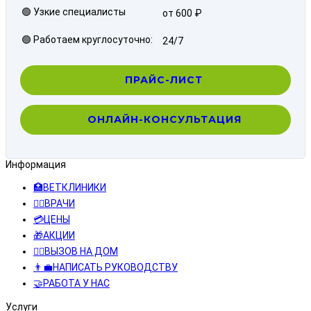
🟢 Узкие специалисты
от 600 ₽
🟢 Работаем круглосуточно:
24/7
ПРАЙС-ЛИСТ
ОНЛАЙН-КОНСУЛЬТАЦИЯ
Информация
🏥ВЕТКЛИНИКИ
👨‍⚕️ВРАЧИ
💳ЦЕНЫ
🎁АКЦИИ
👩‍⚕️ВЫЗОВ НА ДОМ
👨‍💼НАПИСАТЬ РУКОВОДСТВУ
🤝РАБОТА У НАС
Услуги