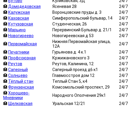
🏥
Бутово
Куликовская, 3Д
24/7
🏥
Домодедовская
Ясеневая 28
24/7
🏥
Калужская
Воронцовские пруды д. 3
24/7
🏥
Каховская
Симферопольский бульвар, 14
24/7
🏥
Кутузовская
Студенческая, 26
24/7
🏥
Марьино
Перервинский Бульвар д. 21/1
24/7
🏥
Новогиреево
Новогиреевская д 53
24/7
Нижняя Первомайская улица,
🏥
Первомайская
24/7
12А
🏥
Печатники
Гурьянова д. 4 к.1
24/7
🏥
Профсоюзная
Кржижановского 3
24/7
🏥
Реутов
Реутов, Калинина, 12
24/7
🏥
Саперный
Саперный проезд д6 к1
24/7
🏥
Солнцево
Главмосстроя дом 12
24/7
🏥
Тёплый стан
Теплый Стан 5, к4
24/7
🏥
Фрунзенская
Комсомольский проспект, 29
24/7
🏥
Хорошево-
Народного Ополчения 29к1
24/7
Мневники
🏥
Щелковская
Уральская 12/21
24/7