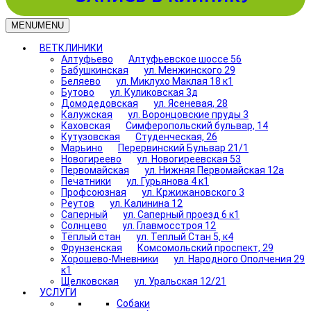
MENU
MENU
ВЕТКЛИНИКИ
Алтуфьево
Алтуфьевское шоссе 56
Бабушкинская
ул. Менжинского 29
Беляево
ул. Миклухо Маклая 18 к1
Бутово
ул. Куликовская 3д
Домодедовская
ул. Ясеневая, 28
Калужская
ул. Воронцовские пруды 3
Каховская
Симферопольский бульвар, 14
Кутузовская
Студенческая, 26
Марьино
Перервинский Бульвар 21/1
Новогиреево
ул. Новогиреевская 53
Первомайская
ул. Нижняя Первомайская 12а
Печатники
ул. Гурьянова 4 к1
Профсоюзная
ул. Кржижановского 3
Реутов
ул. Калинина 12
Саперный
ул. Саперный проезд 6 к1
Солнцево
ул. Главмосстроя 12
Тёплый стан
ул. Теплый Стан 5, к4
Фрунзенская
Комсомольский проспект, 29
Хорошево-Мневники
ул. Народного Ополчения 29
к1
Щелковская
ул. Уральская 12/21
УСЛУГИ
Собаки