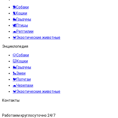
🐕Собаки
🐈Кошки
🐇Грызуны
🕊️Птицы
🐢Рептилии
🐒Экзотические животные
Энциклопедия
🐶Собаки
🐱Кошки
🐇Грызуны
🐍Змеи
🐦Попугаи
🐢Черепахи
🐒Экзотические животные
Контакты
8 (495) 323-71-71
Работаем круглосуточно 24/7