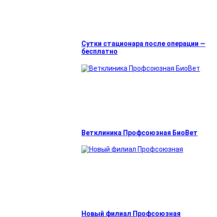
Сутки стационара после операции —
бесплатно
Ветклиника Профсоюзная БиоВет
Новый филиал Профсоюзная