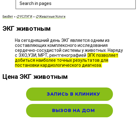
Search in pages
БиоВет
»
📋УСЛУГИ
»
📋Животные Услуги
ЭКГ животным
На сегодняшний день ЭКГ является одним из
составляющих комплексного исследования
сердечно-сосудистой системы у животных. Наряду
с ЭХО,УЗИ, МРТ, рентгенографией
ЭГК позволяет
добиться наиболее точных результатов для
постановки кардиологического диагноза.
Цена ЭКГ животным
ЗАПИСЬ В КЛИНИКУ
ВЫЗОВ НА ДОМ