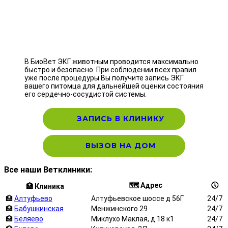
В БиоВет ЭКГ животным проводится максимально
быстро и безопасно. При соблюдении всех правил
уже после процедуры Вы получите запись ЭКГ
вашего питомца для дальнейшей оценки состояния
его сердечно-сосудистой системы.
ЗАПИСЬ В КЛИНИКУ
ВЫЗОВ НА ДОМ
Все наши Ветклиники:
🗺️ Адрес
🕔
🏥 Клиника
🏥
Алтуфьево
Алтуфьевское шоссе д 56Г
24/7
🏥
Бабушкинская
Менжинского 29
24/7
🏥
Беляево
Миклухо Маклая, д 18 к1
24/7