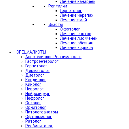
Лечение канареек
Рептилии
Герпетолог
Лечение черепах
Лечение змей
Экзоты
Экзотолог
Лечение енотов
Лечение лис Фенек
Лечение обезьян
Лечение хорьков
СПЕЦИАЛИСТЫ
Анестезиолог-Реаниматолог
Гастроэнтеролог
Герпетолог
Дерматолог
Диетолог
Кардиолог
Кинолог
Невролог
Нейрохирург
Нефролог
Онколог
Орнитолог
Патологоанатом
Офтальмолог
Ратолог
Реабилитолог