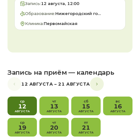
Запись:
12 августа, 12:00
Образование:
Нижегородский государственный агротехнологический…
Клиника:
Первомайская
Запись на приём — календарь
12 АВГУСТА – 21 АВГУСТА
ср
чт
сб
вс
12
13
15
16
АВГУСТА
АВГУСТА
АВГУСТА
АВГУСТА
ср
чт
пт
19
20
21
АВГУСТА
АВГУСТА
АВГУСТА