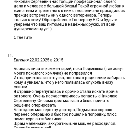
Николай Сергеевич настоящий профессионал своего
дела и человек с большой буквы! Такой огромной любви к
животным и трепетного к ним отношения не приходилось
прежде встречать ни у одного ветеринара. Теперь
только к нему! Обращайтесь к Гончерову Н.С. и будьте
уверены что ваш питомец в надёжных руках, от всей
души рекомендую!:)
Ответить
Евгения
22.02.2025 в 20:15
Боялась писать комментарий, пока Подмышка (так зовут
моего пожилого хомячка) не поправился
Итак, приехала из отпуска, поехала к родителям забирать
хому и увидела, что у него появилась опухоль внизу
спинки..
Я страшно перепугалась и срочно стала искать врача
ратолога. Очень посчастливилось попасть к Николаю
Сергеевичу. Он осмотрел малыша и было принято
решение оперировать
Благодаря мастерству дортора, Подмышка хорошо
перенес операцию и быстро пошел на поправку, плюс
помог курс антибиотиков.
Шрам маленький, аккуратный, не мок, не расходился.