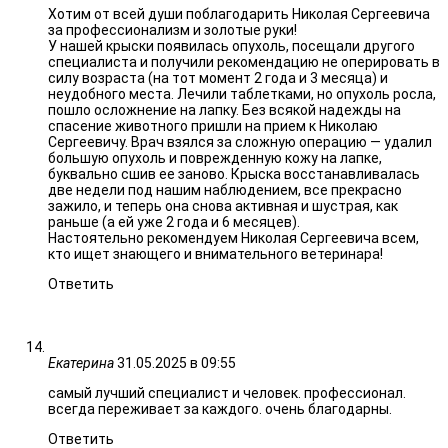
Хотим от всей души поблагодарить Николая Сергеевича
за профессионализм и золотые руки!
У нашей крыски появилась опухоль, посещали другого
специалиста и получили рекомендацию не оперировать в
силу возраста (на тот момент 2 года и 3 месяца) и
неудобного места. Лечили таблетками, но опухоль росла,
пошло осложнение на лапку. Без всякой надежды на
спасение животного пришли на прием к Николаю
Сергеевичу. Врач взялся за сложную операцию — удалил
большую опухоль и поврежденную кожу на лапке,
буквально сшив ее заново. Крыска восстанавливалась
две недели под нашим наблюдением, все прекрасно
зажило, и теперь она снова активная и шустрая, как
раньше (а ей уже 2 года и 6 месяцев).
Настоятельно рекомендуем Николая Сергеевича всем,
кто ищет знающего и внимательного ветеринара!
Ответить
Екатерина
31.05.2025 в 09:55
самый лучший специалист и человек. профессионал.
всегда переживает за каждого. очень благодарны.
Ответить