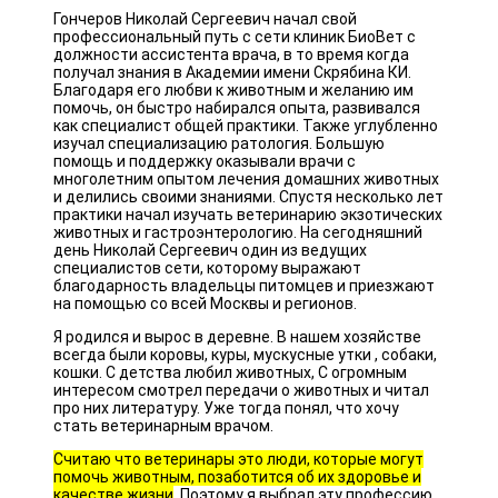
Гончеров Николай Сергеевич начал свой
профессиональный путь с сети клиник БиоВет с
должности ассистента врача, в то время когда
получал знания в Академии имени Скрябина КИ.
Благодаря его любви к животным и желанию им
помочь, он быстро набирался опыта, развивался
как специалист общей практики. Также углубленно
изучал специализацию ратология. Большую
помощь и поддержку оказывали врачи с
многолетним опытом лечения домашних животных
и делились своими знаниями. Спустя несколько лет
практики начал изучать ветеринарию экзотических
животных и гастроэнтерологию. На сегодняшний
день Николай Сергеевич один из ведущих
специалистов сети, которому выражают
благодарность владельцы питомцев и приезжают
на помощью со всей Москвы и регионов.
Я родился и вырос в деревне. В нашем хозяйстве
всегда были коровы, куры, мускусные утки , собаки,
кошки. С детства любил животных, С огромным
интересом смотрел передачи о животных и читал
про них литературу. Уже тогда понял, что хочу
стать ветеринарным врачом.
Считаю что ветеринары это люди, которые могут
помочь животным, позаботится об их здоровье и
качестве жизни
. Поэтому я выбрал эту профессию.