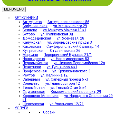
MENU
MENU
ВЕТКЛИНИКИ
Алтуфьево
Алтуфьевское шоссе 56
Бабушкинская
ул. Менжинского 29
Беляево
ул. Миклухо Маклая 18 к1
Бутово
ул. Куликовская 3д
Домодедовская
ул. Ясеневая, 28
Калужская
ул. Воронцовские пруды 3
Каховская
Симферопольский бульвар, 14
Кутузовская
Студенческая, 26
Марьино
Перервинский Бульвар 21/1
Новогиреево
ул. Новогиреевская 53
Первомайская
ул. Нижняя Первомайская 12а
Печатники
ул. Гурьянова 4 к1
Профсоюзная
ул. Кржижановского 3
Реутов
ул. Калинина 12
Саперный
ул. Саперный проезд 6 к1
Солнцево
ул. Главмосстроя 12
Тёплый стан
ул. Теплый Стан 5, к4
Фрунзенская
Комсомольский проспект, 29
Хорошево-Мневники
ул. Народного Ополчения 29
к1
Щелковская
ул. Уральская 12/21
УСЛУГИ
Собаки