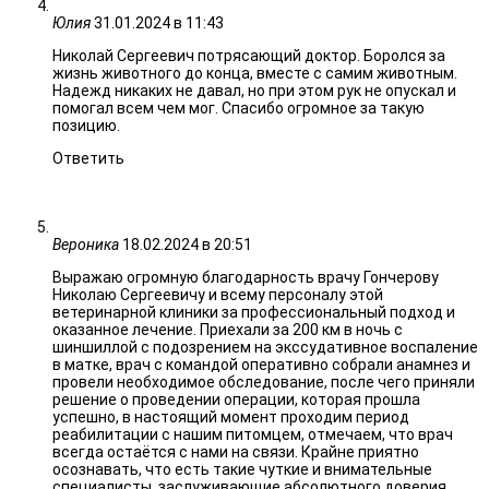
Юлия
31.01.2024 в 11:43
Николай Сергеевич потрясающий доктор. Боролся за
жизнь животного до конца, вместе с самим животным.
Надежд никаких не давал, но при этом рук не опускал и
помогал всем чем мог. Спасибо огромное за такую
позицию.
Ответить
Вероника
18.02.2024 в 20:51
Выражаю огромную благодарность врачу Гончерову
Николаю Сергеевичу и всему персоналу этой
ветеринарной клиники за профессиональный подход и
оказанное лечение. Приехали за 200 км в ночь с
шиншиллой с подозрением на экссудативное воспаление
в матке, врач с командой оперативно собрали анамнез и
провели необходимое обследование, после чего приняли
решение о проведении операции, которая прошла
успешно, в настоящий момент проходим период
реабилитации с нашим питомцем, отмечаем, что врач
всегда остаётся с нами на связи. Крайне приятно
осознавать, что есть такие чуткие и внимательные
специалисты, заслуживающие абсолютного доверия