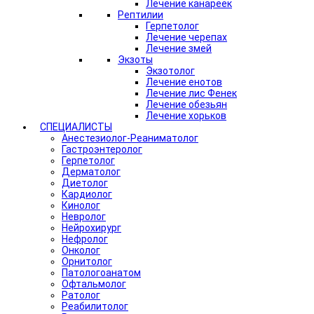
Лечение канареек
Рептилии
Герпетолог
Лечение черепах
Лечение змей
Экзоты
Экзотолог
Лечение енотов
Лечение лис Фенек
Лечение обезьян
Лечение хорьков
СПЕЦИАЛИСТЫ
Анестезиолог-Реаниматолог
Гастроэнтеролог
Герпетолог
Дерматолог
Диетолог
Кардиолог
Кинолог
Невролог
Нейрохирург
Нефролог
Онколог
Орнитолог
Патологоанатом
Офтальмолог
Ратолог
Реабилитолог