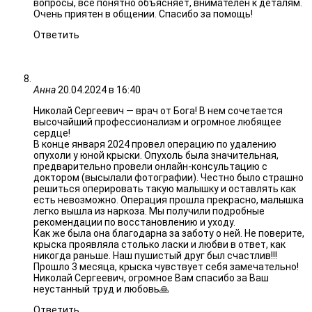
вопросы, все понятно объясняет, внимателен к деталям.
Очень приятен в общении. Спасибо за помощь!
Ответить
Анна
20.04.2024 в 16:40
Николай Сергеевич — врач от Бога! В нем сочетается
высочайший профессионализм и огромное любящее
сердце!
В конце января 2024 провел операцию по удалению
опухоли у юной крыски. Опухоль была значительная,
предварительно провели онлайн-консультацию с
доктором (высылали фотографии). Честно было страшно
решиться оперировать такую малышку и оставлять как
есть невозможно. Операция прошла прекрасно, малышка
легко вышла из наркоза. Мы получили подробные
рекомендации по восстановлению и уходу.
Как же была она благодарна за заботу о ней. Не поверите,
крыска проявляла столько ласки и любви в ответ, как
никогда раньше. Наш пушистый друг был счастлив!!!
Прошло 3 месяца, крыска чувствует себя замечательно!
Николай Сергеевич, огромное Вам спасибо за Ваш
неустанный труд и любовь🙏
Ответить