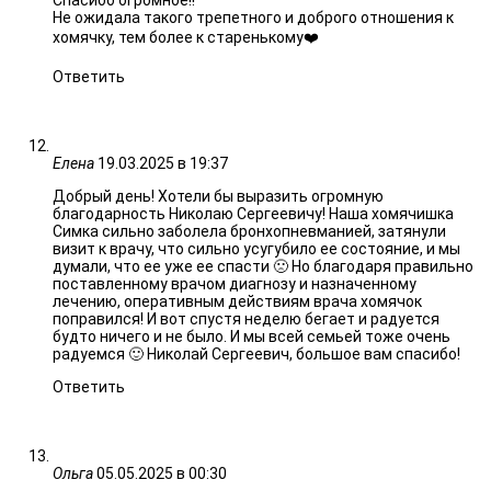
Спасибо огромное!!
Не ожидала такого трепетного и доброго отношения к
хомячку, тем более к старенькому❤️
Ответить
Елена
19.03.2025 в 19:37
Добрый день! Хотели бы выразить огромную
благодарность Николаю Сергеевичу! Наша хомячишка
Симка сильно заболела бронхопневманией, затянули
визит к врачу, что сильно усугубило ее состояние, и мы
думали, что ее уже ее спасти 🙁 Но благодаря правильно
поставленному врачом диагнозу и назначенному
лечению, оперативным действиям врача хомячок
поправился! И вот спустя неделю бегает и радуется
будто ничего и не было. И мы всей семьей тоже очень
радуемся 🙂 Николай Сергеевич, большое вам спасибо!
Ответить
Ольга
05.05.2025 в 00:30