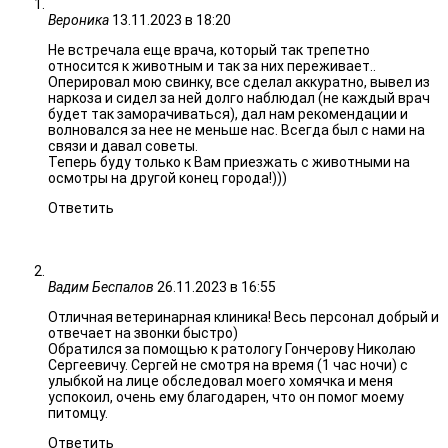
Вероника
13.11.2023 в 18:20
Не встречала еще врача, который так трепетно
относится к животным и так за них переживает..
Оперировал мою свинку, все сделал аккуратно, вывел из
наркоза и сидел за ней долго наблюдал (не каждый врач
будет так заморачиваться), дал нам рекомендации и
волновался за нее не меньше нас. Всегда был с нами на
связи и давал советы.
Теперь буду только к Вам приезжать с животными на
осмотры на другой конец города!)))
Ответить
Вадим Беспалов
26.11.2023 в 16:55
Отличная ветеринарная клиника! Весь персонал добрый и
отвечает на звонки быстро)
Обратился за помощью к ратологу Гончерову Николаю
Сергеевичу. Сергей не смотря на время (1 час ночи) с
улыбкой на лице обследовал моего хомячка и меня
успокоил, очень ему благодарен, что он помог моему
питомцу.
Ответить