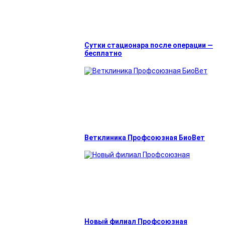
Сутки стационара после операции —
бесплатно
Ветклиника Профсоюзная БиоВет
Новый филиал Профсоюзная