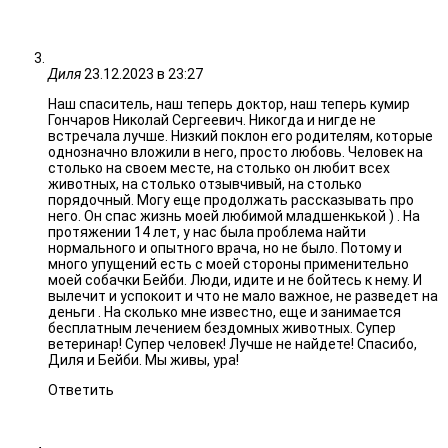
Диля
23.12.2023 в 23:27
Наш спаситель, наш теперь доктор, наш теперь кумир
Гончаров Николай Сергеевич. Никогда и нигде не
встречала лучше. Низкий поклон его родителям, которые
однозначно вложили в него, просто любовь. Человек на
столько на своем месте, на столько он любит всех
животных, на столько отзывчивый, на столько
порядочный. Могу еще продолжать рассказывать про
него. Он спас жизнь моей любимой младшенкькой ) . На
протяжении 14 лет, у нас была проблема найти
нормального и опытного врача, но не было. Потому и
много упущений есть с моей стороны применительно
моей собачки Бейби. Люди, идите и не бойтесь к нему. И
вылечит и успокоит и что не мало важное, не разведет на
деньги . На сколько мне известно, еще и занимается
бесплатным лечением бездомных животных. Супер
ветеринар! Супер человек! Лучше не найдете! Спасибо,
Диля и Бейби. Мы живы, ура!
Ответить