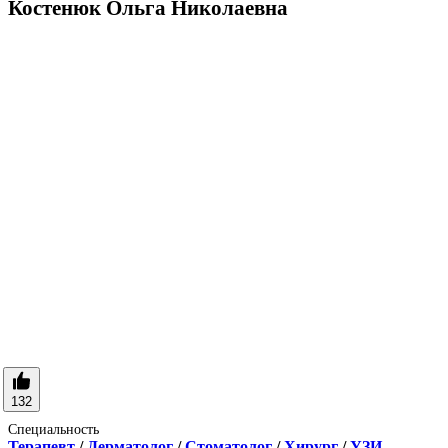
Костенюк Ольга Николаевна
132
Специальность
Терапевт
/
Дерматолог
/
Стоматолог
/
Хирург
/
УЗИ