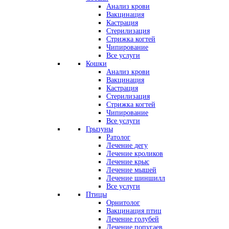
Анализ крови
Вакцинация
Кастрация
Стерилизация
Стрижка когтей
Чипирование
Все услуги
Кошки
Анализ крови
Вакцинация
Кастрация
Стерилизация
Стрижка когтей
Чипирование
Все услуги
Грызуны
Ратолог
Лечение дегу
Лечение кроликов
Лечение крыс
Лечение мышей
Лечение шиншилл
Все услуги
Птицы
Орнитолог
Вакцинация птиц
Лечение голубей
Лечение попугаев