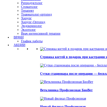
Репродуктолог
Стоматолог
Терапевт
Травматолог-ортопед
Хирург
Хирург-Ортопед
Эндокринолог
Экзотолог
Врач интенсивной терапии
ВРАЧИ
График работы
АКЦИИ
Стрижка когтей в подарок при кастрации 
Сутки стационара после операции — беспл
Ветклиника Профсоюзная БиоВет
Новый филиал Профсоюзная