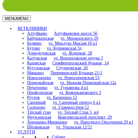
MENU
MENU
ВЕТКЛИНИКИ
Алтуфьево
Алтуфьевское шоссе 56
Бабушкинская
ул. Менжинского 29
Беляево
ул. Миклухо Маклая 18 к1
Бутово
ул. Куликовская 3д
Домодедовская
ул. Ясеневая, 28
Калужская
ул. Воронцовские пруды 3
Каховская
Симферопольский бульвар, 14
Кутузовская
Студенческая, 26
Марьино
Перервинский Бульвар 21/1
Новогиреево
ул. Новогиреевская 53
Первомайская
ул. Нижняя Первомайская 12а
Печатники
ул. Гурьянова 4 к1
Профсоюзная
ул. Кржижановского 3
Реутов
ул. Калинина 12
Саперный
ул. Саперный проезд 6 к1
Солнцево
ул. Главмосстроя 12
Тёплый стан
ул. Теплый Стан 5, к4
Фрунзенская
Комсомольский проспект, 29
Хорошево-Мневники
ул. Народного Ополчения 29 к1
Щелковская
ул. Уральская 12/21
УСЛУГИ
Собаки