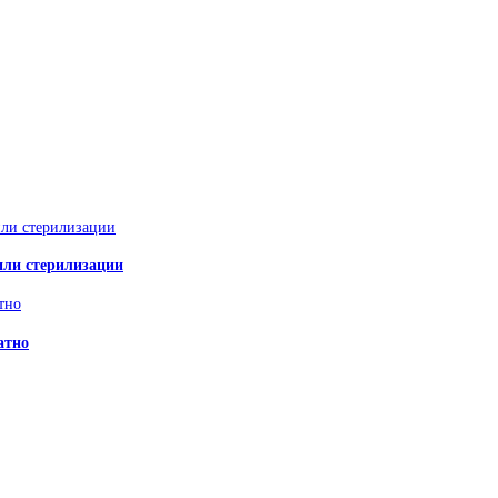
или стерилизации
атно