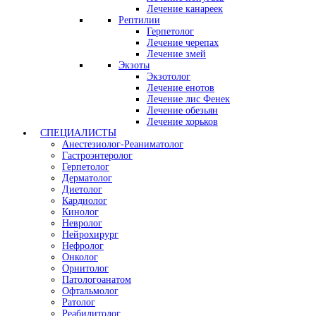
Лечение канареек
Рептилии
Герпетолог
Лечение черепах
Лечение змей
Экзоты
Экзотолог
Лечение енотов
Лечение лис Фенек
Лечение обезьян
Лечение хорьков
СПЕЦИАЛИСТЫ
Анестезиолог-Реаниматолог
Гастроэнтеролог
Герпетолог
Дерматолог
Диетолог
Кардиолог
Кинолог
Невролог
Нейрохирург
Нефролог
Онколог
Орнитолог
Патологоанатом
Офтальмолог
Ратолог
Реабилитолог