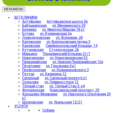
MENU
MENU
ВЕТКЛИНИКИ
Алтуфьево
Алтуфьевское шоссе 56
Бабушкинская
ул. Менжинского 29
Беляево
ул. Миклухо Маклая 18 к1
Бутово
ул. Куликовская 3д
Домодедовская
ул. Ясеневая, 28
Калужская
ул. Воронцовские пруды 3
Каховская
Симферопольский бульвар, 14
Кутузовская
Студенческая, 26
Марьино
Перервинский Бульвар 21/1
Новогиреево
ул. Новогиреевская 53
Первомайская
ул. Нижняя Первомайская 12а
Печатники
ул. Гурьянова 4 к1
Профсоюзная
ул. Кржижановского 3
Реутов
ул. Калинина 12
Саперный
ул. Саперный проезд 6 к1
Солнцево
ул. Главмосстроя 12
Тёплый стан
ул. Теплый Стан 5, к4
Фрунзенская
Комсомольский проспект, 29
Хорошево-Мневники
ул. Народного Ополчения 29
к1
Щелковская
ул. Уральская 12/21
УСЛУГИ
Собаки