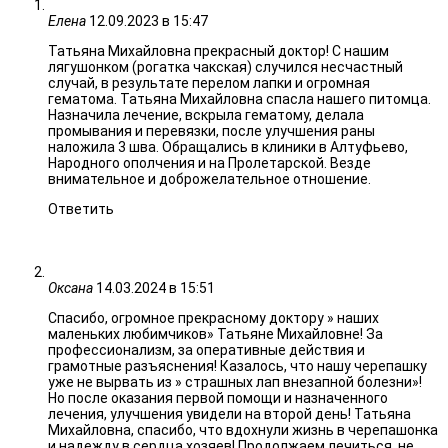
Елена
12.09.2023 в 15:47
Татьяна Михайловна прекрасный доктор! С нашим
лягушонком (рогатка чакская) случился несчастный
случай, в результате перелом лапки и огромная
гематома. Татьяна Михайловна спасла нашего питомца.
Назначила лечение, вскрыла гематому, делала
промывания и перевязки, после улучшения раны
наложила 3 шва. Обращались в клиники в Алтуфьево,
Народного ополчения и на Пролетарской. Везде
внимательное и доброжелательное отношение.
Ответить
Оксана
14.03.2024 в 15:51
Спасибо, огромное прекрасному доктору » наших
маленьких любимчиков» Татьяне Михайловне! За
профессионализм, за оперативные действия и
грамотные разъяснения! Казалось, что нашу черепашку
уже не вырвать из » страшных лап внезапной болезни»!
Но после оказания первой помощи и назначенного
лечения, улучшения увидели на второй день! Татьяна
Михайловна, спасибо, что вдохнули жизнь в черепашонка
и надежду в сердца хозяев! Продолжаем лечиться, не