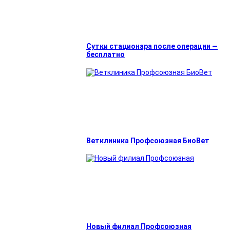
Сутки стационара после операции —
бесплатно
Ветклиника Профсоюзная БиоВет
Новый филиал Профсоюзная