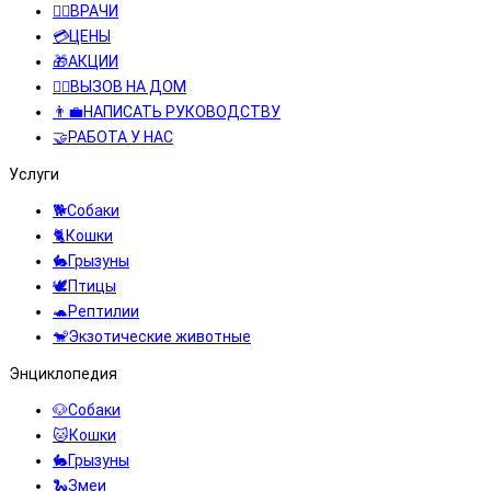
👨‍⚕️ВРАЧИ
💳ЦЕНЫ
🎁АКЦИИ
👩‍⚕️ВЫЗОВ НА ДОМ
👨‍💼НАПИСАТЬ РУКОВОДСТВУ
🤝РАБОТА У НАС
Услуги
🐕Собаки
🐈Кошки
🐇Грызуны
🕊️Птицы
🐢Рептилии
🐒Экзотические животные
Энциклопедия
🐶Собаки
🐱Кошки
🐇Грызуны
🐍Змеи