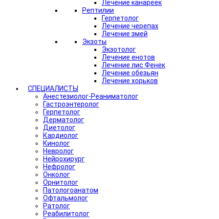
Лечение канареек
Рептилии
Герпетолог
Лечение черепах
Лечение змей
Экзоты
Экзотолог
Лечение енотов
Лечение лис Фенек
Лечение обезьян
Лечение хорьков
СПЕЦИАЛИСТЫ
Анестезиолог-Реаниматолог
Гастроэнтеролог
Герпетолог
Дерматолог
Диетолог
Кардиолог
Кинолог
Невролог
Нейрохирург
Нефролог
Онколог
Орнитолог
Патологоанатом
Офтальмолог
Ратолог
Реабилитолог