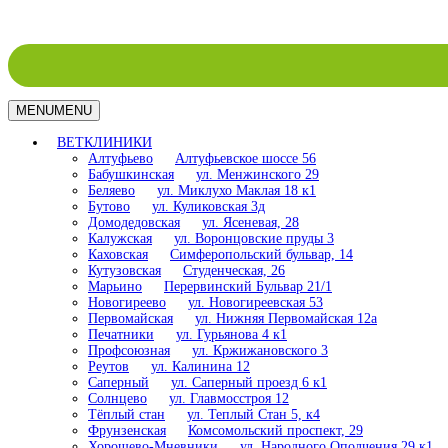
MENU
MENU
ВЕТКЛИНИКИ
Алтуфьево
Алтуфьевское шоссе 56
Бабушкинская
ул. Менжинского 29
Беляево
ул. Миклухо Маклая 18 к1
Бутово
ул. Куликовская 3д
Домодедовская
ул. Ясеневая, 28
Калужская
ул. Воронцовские пруды 3
Каховская
Симферопольский бульвар, 14
Кутузовская
Студенческая, 26
Марьино
Перервинский Бульвар 21/1
Новогиреево
ул. Новогиреевская 53
Первомайская
ул. Нижняя Первомайская 12а
Печатники
ул. Гурьянова 4 к1
Профсоюзная
ул. Кржижановского 3
Реутов
ул. Калинина 12
Саперный
ул. Саперный проезд 6 к1
Солнцево
ул. Главмосстроя 12
Тёплый стан
ул. Теплый Стан 5, к4
Фрунзенская
Комсомольский проспект, 29
Хорошево-Мневники
ул. Народного Ополчения 29 к1