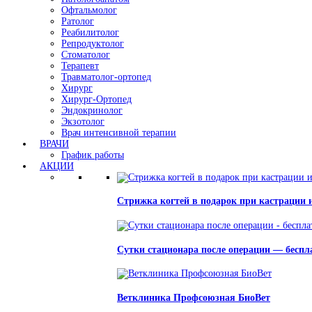
Офтальмолог
Ратолог
Реабилитолог
Репродуктолог
Стоматолог
Терапевт
Травматолог-ортопед
Хирург
Хирург-Ортопед
Эндокринолог
Экзотолог
Врач интенсивной терапии
ВРАЧИ
График работы
АКЦИИ
Стрижка когтей в подарок при кастрации 
Сутки стационара после операции — беспл
Ветклиника Профсоюзная БиоВет