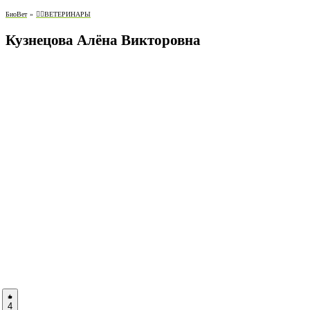
БиоВет
»
👨‍⚕️ВЕТЕРИНАРЫ
Кузнецова Алёна Викторовна
4