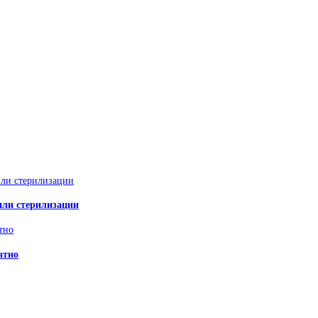
или стерилизации
атно