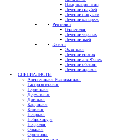
Вакцинация птиц
Лечение голубей
Лечение попугаев
Лечение канареек
Рептилии
Герпетолог
Лечение черепах
Лечение змей
Экзоты
Экзотолог
Лечение енотов
Лечение лис Фенек
Лечение обезьян
Лечение хорьков
СПЕЦИАЛИСТЫ
Анестезиолог-Реаниматолог
Гастроэнтеролог
Герпетолог
Дерматолог
Диетолог
Кардиолог
Кинолог
Невролог
Нейрохирург
Нефролог
Онколог
Орнитолог
Патологоанатом