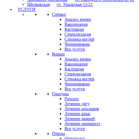
Щелковская
ул. Уральская 12/21
УСЛУГИ
Собаки
Анализ крови
Вакцинация
Кастрация
Стерилизация
Стрижка когтей
Чипирование
Все услуги
Кошки
Анализ крови
Вакцинация
Кастрация
Стерилизация
Стрижка когтей
Чипирование
Все услуги
Грызуны
Ратолог
Лечение дегу
Лечение кроликов
Лечение крыс
Лечение мышей
Лечение шиншилл
Все услуги
Птицы
Орнитолог