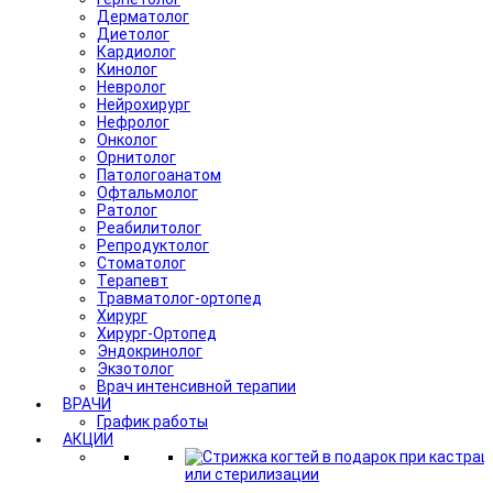
Дерматолог
Диетолог
Кардиолог
Кинолог
Невролог
Нейрохирург
Нефролог
Онколог
Орнитолог
Патологоанатом
Офтальмолог
Ратолог
Реабилитолог
Репродуктолог
Стоматолог
Терапевт
Травматолог-ортопед
Хирург
Хирург-Ортопед
Эндокринолог
Экзотолог
Врач интенсивной терапии
ВРАЧИ
График работы
АКЦИИ