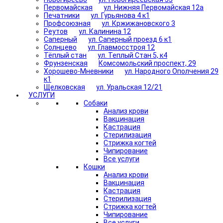
Первомайская
ул. Нижняя Первомайская 12а
Печатники
ул. Гурьянова 4 к1
Профсоюзная
ул. Кржижановского 3
Реутов
ул. Калинина 12
Саперный
ул. Саперный проезд 6 к1
Солнцево
ул. Главмосстроя 12
Тёплый стан
ул. Теплый Стан 5, к4
Фрунзенская
Комсомольский проспект, 29
Хорошево-Мневники
ул. Народного Ополчения 29
к1
Щелковская
ул. Уральская 12/21
УСЛУГИ
Собаки
Анализ крови
Вакцинация
Кастрация
Стерилизация
Стрижка когтей
Чипирование
Все услуги
Кошки
Анализ крови
Вакцинация
Кастрация
Стерилизация
Стрижка когтей
Чипирование
Все услуги