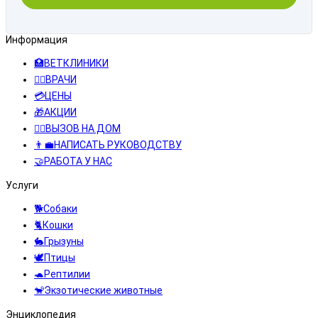
Информация
🏥ВЕТКЛИНИКИ
👨‍⚕️ВРАЧИ
💳ЦЕНЫ
🎁АКЦИИ
👩‍⚕️ВЫЗОВ НА ДОМ
👨‍💼НАПИСАТЬ РУКОВОДСТВУ
🤝РАБОТА У НАС
Услуги
🐕Собаки
🐈Кошки
🐇Грызуны
🕊️Птицы
🐢Рептилии
🐒Экзотические животные
Энциклопедия