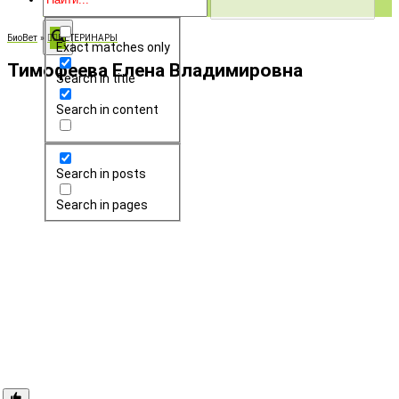
БиоВет
»
👨‍⚕️ВЕТЕРИНАРЫ
Exact matches only
Тимофеева Елена Владимировна
Search in title
Search in content
Search in posts
Search in pages