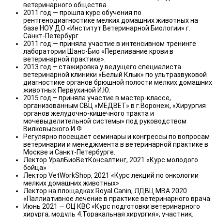
ветеринарного общества.
2011 год — прошла курс обучения по
рентгенодиагностике мелких домашних животных на
базе НОУ ДО «Институт Ветеринарной Биологии» г.
Санкт-Петербург.
2011 год — приняла участие в интенсивном тренинге
лаборатории Шанс-Био «Переливание крови в
ветеринарной практике».
2013 год – стажировка у ведущего специалиста
ветеринарной клиники «Белый Клык» по ультразвуковой
диагностике органов брюшной полости мелких домашних
животных Первухиной И.Ю.
2015 год – приняла участие в мастер-классе,
организованным СВЦ «МЕДВЕТ» в г.Воронеж, «Хирургия
органов желудочно-кишечного тракта и
мочевыделительной системы» под руководством
Вилковыского И.Ф.
Регулярно посещает семинары и конгрессы по вопросам
ветеринарии и менеджмента в ветеринарной практике в
Москве и Санкт-Петербурге.
Лектор УралБиоВетКонсалтинг, 2021 «Курс молодого
бойца»
Лектор VetWorkShop, 2021 «Курс лекций по онкологии
мелких домашних животных»
Лектор на площадках Royal Canin, ЛДВЦ МВА 2020
«Паллиативное лечение в практике ветеринарного врача.
Июнь 2021 — ОЦ КВС «Курс подготовки ветеринарного
хирурга, модуль 4.Торакальная хирургия», участник.