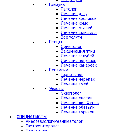
Грызуны
Ратолог
Лечение дегу
Лечение кроликов
Лечение крыс
Лечение мышей
Лечение шиншилл
Все услуги
Птицы
Орнитолог
Вакцинация птиц
Лечение голубей
Лечение попугаев
Лечение канареек
Рептилии
Герпетолог
Лечение черепах
Лечение змей
Экзоты
Экзотолог
Лечение енотов
Лечение лис Фенек
Лечение обезьян
Лечение хорьков
СПЕЦИАЛИСТЫ
Анестезиолог-Реаниматолог
Гастроэнтеролог
Герпетолог