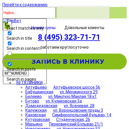
Перейти к содержанию
Низкие цены
Довольные клиенты
Exact matches only
8 (495) 323-71-71
Search in title
работаем круглосуточно
Search in content
ЗАПИСЬ В КЛИНИКУ
Search in posts
MENU
MENU
Search in pages
ВЕТКЛИНИКИ
Алтуфьево
Алтуфьевское шоссе 56
Бабушкинская
ул. Менжинского 29
Беляево
ул. Миклухо Маклая 18 к1
Бутово
ул. Куликовская 3д
Домодедовская
ул. Ясеневая, 28
Калужская
ул. Воронцовские пруды 3
Каховская
Симферопольский бульвар, 14
Кутузовская
Студенческая, 26
Марьино
Перервинский Бульвар 21/1
Новогиреево
ул. Новогиреевская 53