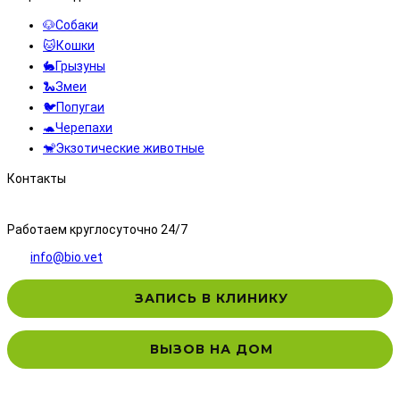
🐶Собаки
🐱Кошки
🐇Грызуны
🐍Змеи
🐦Попугаи
🐢Черепахи
🐒Экзотические животные
Контакты
8 (495) 323-71-71
Работаем круглосуточно 24/7
info@bio.vet
ЗАПИСЬ В КЛИНИКУ
ВЫЗОВ НА ДОМ