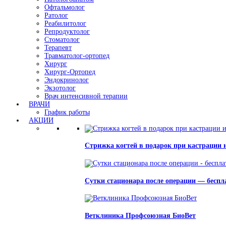
Офтальмолог
Ратолог
Реабилитолог
Репродуктолог
Стоматолог
Терапевт
Травматолог-ортопед
Хирург
Хирург-Ортопед
Эндокринолог
Экзотолог
Врач интенсивной терапии
ВРАЧИ
График работы
АКЦИИ
Стрижка когтей в подарок при кастрации 
Сутки стационара после операции — беспл
Ветклиника Профсоюзная БиоВет