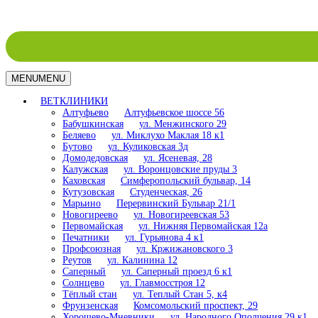
MENU
MENU
ВЕТКЛИНИКИ
Алтуфьево
Алтуфьевское шоссе 56
Бабушкинская
ул. Менжинского 29
Беляево
ул. Миклухо Маклая 18 к1
Бутово
ул. Куликовская 3д
Домодедовская
ул. Ясеневая, 28
Калужская
ул. Воронцовские пруды 3
Каховская
Симферопольский бульвар, 14
Кутузовская
Студенческая, 26
Марьино
Перервинский Бульвар 21/1
Новогиреево
ул. Новогиреевская 53
Первомайская
ул. Нижняя Первомайская 12а
Печатники
ул. Гурьянова 4 к1
Профсоюзная
ул. Кржижановского 3
Реутов
ул. Калинина 12
Саперный
ул. Саперный проезд 6 к1
Солнцево
ул. Главмосстроя 12
Тёплый стан
ул. Теплый Стан 5, к4
Фрунзенская
Комсомольский проспект, 29
Хорошево-Мневники
ул. Народного Ополчения 29 к1