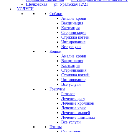
Щелковская
ул. Уральская 12/21
УСЛУГИ
Собаки
Анализ крови
Вакцинация
Кастрация
Стерилизация
Стрижка когтей
Чипирование
Все услуги
Кошки
Анализ крови
Вакцинация
Кастрация
Стерилизация
Стрижка когтей
Чипирование
Все услуги
Грызуны
Ратолог
Лечение дегу
Лечение кроликов
Лечение крыс
Лечение мышей
Лечение шиншилл
Все услуги
Птицы
Орнитолог