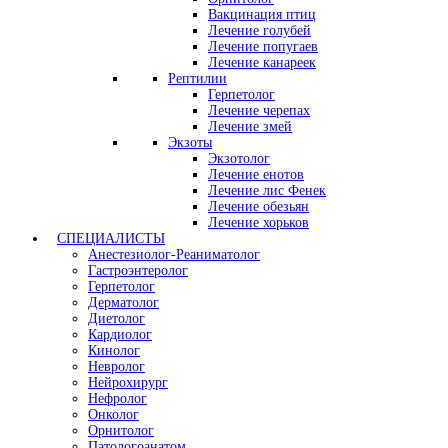
Вакцинация птиц
Лечение голубей
Лечение попугаев
Лечение канареек
Рептилии
Герпетолог
Лечение черепах
Лечение змей
Экзоты
Экзотолог
Лечение енотов
Лечение лис Фенек
Лечение обезьян
Лечение хорьков
СПЕЦИАЛИСТЫ
Анестезиолог-Реаниматолог
Гастроэнтеролог
Герпетолог
Дерматолог
Диетолог
Кардиолог
Кинолог
Невролог
Нейрохирург
Нефролог
Онколог
Орнитолог
Патологоанатом