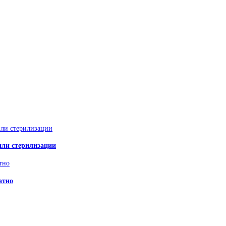
или стерилизации
атно