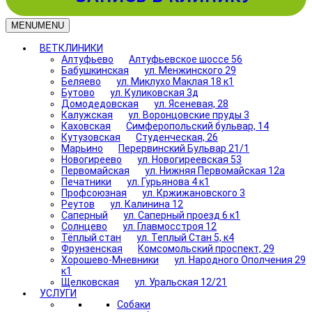
MENU
MENU
ВЕТКЛИНИКИ
Алтуфьево
Алтуфьевское шоссе 56
Бабушкинская
ул. Менжинского 29
Беляево
ул. Миклухо Маклая 18 к1
Бутово
ул. Куликовская 3д
Домодедовская
ул. Ясеневая, 28
Калужская
ул. Воронцовские пруды 3
Каховская
Симферопольский бульвар, 14
Кутузовская
Студенческая, 26
Марьино
Перервинский Бульвар 21/1
Новогиреево
ул. Новогиреевская 53
Первомайская
ул. Нижняя Первомайская 12а
Печатники
ул. Гурьянова 4 к1
Профсоюзная
ул. Кржижановского 3
Реутов
ул. Калинина 12
Саперный
ул. Саперный проезд 6 к1
Солнцево
ул. Главмосстроя 12
Тёплый стан
ул. Теплый Стан 5, к4
Фрунзенская
Комсомольский проспект, 29
Хорошево-Мневники
ул. Народного Ополчения 29
к1
Щелковская
ул. Уральская 12/21
УСЛУГИ
Собаки