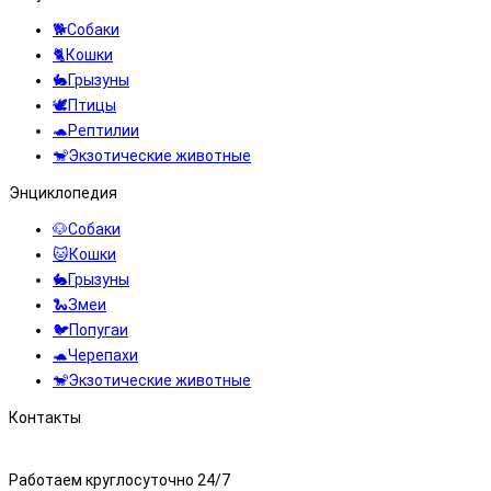
🐕Собаки
🐈Кошки
🐇Грызуны
🕊️Птицы
🐢Рептилии
🐒Экзотические животные
Энциклопедия
🐶Собаки
🐱Кошки
🐇Грызуны
🐍Змеи
🐦Попугаи
🐢Черепахи
🐒Экзотические животные
Контакты
8 (495) 323-71-71
Работаем круглосуточно 24/7