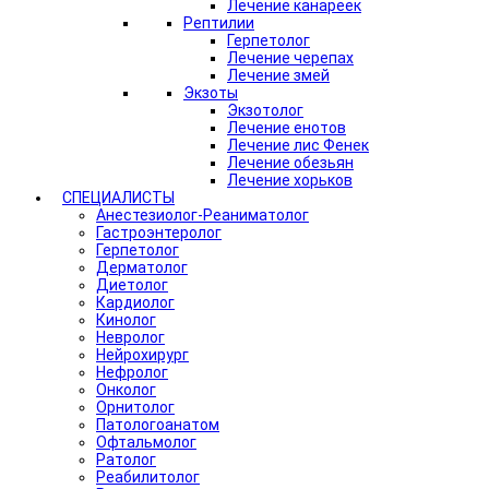
Лечение канареек
Рептилии
Герпетолог
Лечение черепах
Лечение змей
Экзоты
Экзотолог
Лечение енотов
Лечение лис Фенек
Лечение обезьян
Лечение хорьков
СПЕЦИАЛИСТЫ
Анестезиолог-Реаниматолог
Гастроэнтеролог
Герпетолог
Дерматолог
Диетолог
Кардиолог
Кинолог
Невролог
Нейрохирург
Нефролог
Онколог
Орнитолог
Патологоанатом
Офтальмолог
Ратолог
Реабилитолог