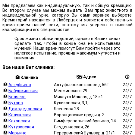
Мы предлагаем как индивидуальную, так и общую кремацию.
Во втором случае мы можем выдать Вам прах животного в
индивидуальной урне, которую Вы сами заранее выберете.
Крематорий находится в Люберцах и является собственным
крематорием нашей сети, поэтому мы уверены в высокой
квалификации его специалистов.
Срок жизни собаки недолгий, однако в Ваших силах
сделать так, чтобы в конце она не испытывала
мучений. Наши врачи помогут Вам пройти через это
нелегкое испытание, проявив максимум чуткости и
внимания.
Все наши Ветклиники:
🗺️ Адрес
🕔
🏥 Клиника
🏥
Алтуфьево
Алтуфьевское шоссе д 56Г
24/7
🏥
Бабушкинская
Менжинского 29
24/7
🏥
Беляево
Миклухо Маклая, д 18 к1
24/7
🏥
Бутово
Куликовская, 3Д
24/7
🏥
Домодедовская
Ясеневая 28
24/7
🏥
Калужская
Воронцовские пруды д. 3
24/7
🏥
Каховская
Симферопольский бульвар, 14
24/7
🏥
Кутузовская
Студенческая, 26
24/7
🏥
Марьино
Перервинский Бульвар д. 21/1
24/7