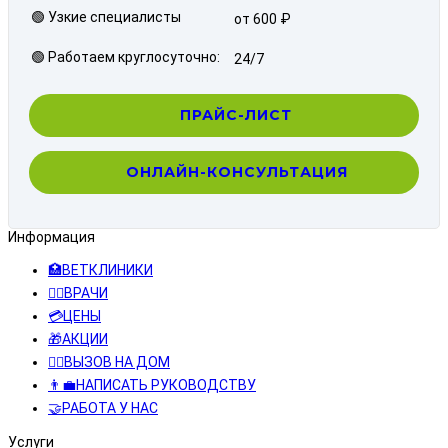
🟢 Узкие специалисты
от 600 ₽
🟢 Работаем круглосуточно:
24/7
ПРАЙС-ЛИСТ
ОНЛАЙН-КОНСУЛЬТАЦИЯ
Информация
🏥ВЕТКЛИНИКИ
👨‍⚕️ВРАЧИ
💳ЦЕНЫ
🎁АКЦИИ
👩‍⚕️ВЫЗОВ НА ДОМ
👨‍💼НАПИСАТЬ РУКОВОДСТВУ
🤝РАБОТА У НАС
Услуги