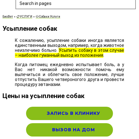
Search in pages
БиоВет
»
📋УСЛУГИ
»
🐶Собаки Услуги
Усыпление собак
К сожалению, усыпление собаки иногда является
единственным выходом, например, когда животное
неизлечимо больно.
Усыпить собаку в этом случае
– наиболее гуманный выход из положения
.
Когда питомец ежедневно испытывает боль, а у
Вас нет никакой возможности помочь ему
вылечиться и облегчить свое положение, лучше
отпустить Вашего четвероногого друга и провести
процедуру эвтаназии.
Цены на усыпление собак
ЗАПИСЬ В КЛИНИКУ
ВЫЗОВ НА ДОМ