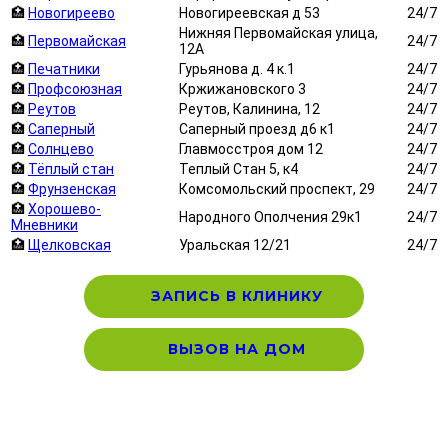
🏥
Новогиреево
Новогиреевская д 53
24/7
Нижняя Первомайская улица,
🏥
Первомайская
24/7
12А
🏥
Печатники
Гурьянова д. 4 к.1
24/7
🏥
Профсоюзная
Кржижановского 3
24/7
🏥
Реутов
Реутов, Калинина, 12
24/7
🏥
Саперный
Саперный проезд д6 к1
24/7
🏥
Солнцево
Главмосстроя дом 12
24/7
🏥
Тёплый стан
Теплый Стан 5, к4
24/7
🏥
Фрунзенская
Комсомольский проспект, 29
24/7
🏥
Хорошево-
Народного Ополчения 29к1
24/7
Мневники
🏥
Щелковская
Уральская 12/21
24/7
ЗАПИСЬ В КЛИНИКУ
ВЫЗОВ НА ДОМ