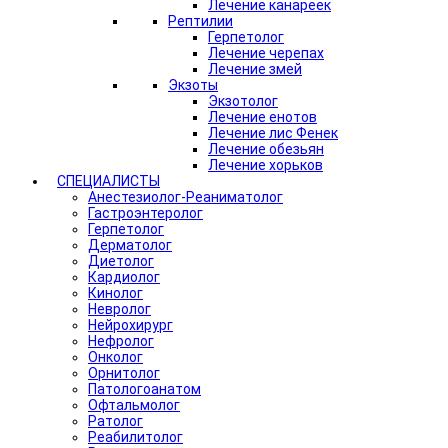
Лечение канареек
Рептилии
Герпетолог
Лечение черепах
Лечение змей
Экзоты
Экзотолог
Лечение енотов
Лечение лис Фенек
Лечение обезьян
Лечение хорьков
СПЕЦИАЛИСТЫ
Анестезиолог-Реаниматолог
Гастроэнтеролог
Герпетолог
Дерматолог
Диетолог
Кардиолог
Кинолог
Невролог
Нейрохирург
Нефролог
Онколог
Орнитолог
Патологоанатом
Офтальмолог
Ратолог
Реабилитолог