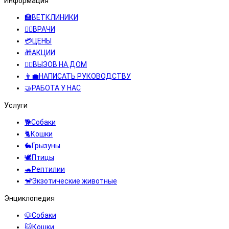
Информация
🏥ВЕТКЛИНИКИ
👨‍⚕️ВРАЧИ
💳ЦЕНЫ
🎁АКЦИИ
👩‍⚕️ВЫЗОВ НА ДОМ
👨‍💼НАПИСАТЬ РУКОВОДСТВУ
🤝РАБОТА У НАС
Услуги
🐕Собаки
🐈Кошки
🐇Грызуны
🕊️Птицы
🐢Рептилии
🐒Экзотические животные
Энциклопедия
🐶Собаки
🐱Кошки