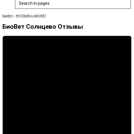
Search in pages
БиоВет
»
💬ОТЗЫВЫ о БИОВЕТ
БиоВет Солнцево Отзывы