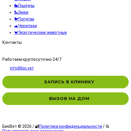
🐇Грызуны
🐍Змеи
🐦Попугаи
🐢Черепахи
🐒Экзотические животные
Контакты
8 (495) 323-71-71
Работаем круглосуточно 24/7
info@bio.vet
ЗАПИСЬ В КЛИНИКУ
ВЫЗОВ НА ДОМ
БиоВет © 2026 / 🔐
Политика конфиденциальности
/ 📝
Пользовательское соглашение