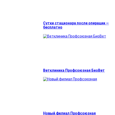
Сутки стационара после операции —
бесплатно
Ветклиника Профсоюзная БиоВет
Новый филиал Профсоюзная