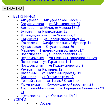
MENU
MENU
ВЕТКЛИНИКИ
Алтуфьево
Алтуфьевское шоссе 56
Бабушкинская
ул. Менжинского 29
Беляево
ул. Миклухо Маклая 18 к1
Бутово
ул. Куликовская 3д
Домодедовская
ул. Ясеневая, 28
Калужская
ул. Воронцовские пруды 3
Каховская
Симферопольский бульвар, 14
Кутузовская
Студенческая, 26
Марьино
Перервинский Бульвар 21/1
Новогиреево
ул. Новогиреевская 53
Первомайская
ул. Нижняя Первомайская 12а
Печатники
ул. Гурьянова 4 к1
Профсоюзная
ул. Кржижановского 3
Реутов
ул. Калинина 12
Саперный
ул. Саперный проезд 6 к1
Солнцево
ул. Главмосстроя 12
Тёплый стан
ул. Теплый Стан 5, к4
Фрунзенская
Комсомольский проспект, 29
Хорошево-Мневники
ул. Народного Ополчения 29
к1
Щелковская
ул. Уральская 12/21
УСЛУГИ
Собаки