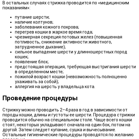
В остальных случаях стрижка проводится по «медицинским
показаниям»:
путание шерсти;
наличие колтунов;
заболевания кожного покрова;
перегрев кошки в жаркое время года;
чрезмерная секреция потовых желез (повышенная
потливость, снижение активности животного,
затрудненное дыхание);
сильное выпадение шерсти у длинношерстных пород
кошек;
появление блох;
предстоящая операция, требующая выстригания шерсти
в определенном месте;
пожилой возраст кошки (невозможность полноценно
ухаживать за собой);
аллергия на шерсть у владельца кота.
Проведение процедуры
Стрижку можно проводить 2–4 раза в год в зависимости от
породы кошки, длины и густоты ее шерсти. Процедура стрижки
проводится обычно на специальном столе. Чаще всего кошки
стоят, некоторых укладывают сначала на один бок, потом на
другой. Затем следует купание, сушка и вычесывание.
Остальные гигиенические процедуры проводятся по желанию