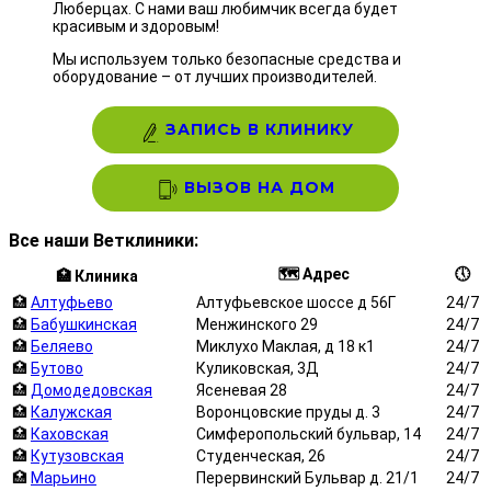
Люберцах. С нами ваш любимчик всегда будет
красивым и здоровым!
Мы используем только безопасные средства и
оборудование – от лучших производителей.
ЗАПИСЬ В КЛИНИКУ
ВЫЗОВ НА ДОМ
Все наши Ветклиники:
🗺️ Адрес
🕔
🏥 Клиника
🏥
Алтуфьево
Алтуфьевское шоссе д 56Г
24/7
🏥
Бабушкинская
Менжинского 29
24/7
🏥
Беляево
Миклухо Маклая, д 18 к1
24/7
🏥
Бутово
Куликовская, 3Д
24/7
🏥
Домодедовская
Ясеневая 28
24/7
🏥
Калужская
Воронцовские пруды д. 3
24/7
🏥
Каховская
Симферопольский бульвар, 14
24/7
🏥
Кутузовская
Студенческая, 26
24/7
🏥
Марьино
Перервинский Бульвар д. 21/1
24/7