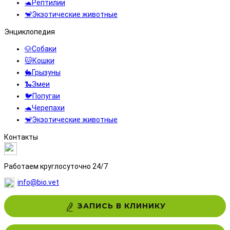
🐢Рептилии
🐒Экзотические животные
Энциклопедия
🐶Собаки
🐱Кошки
🐇Грызуны
🐍Змеи
🐦Попугаи
🐢Черепахи
🐒Экзотические животные
Контакты
8 (495) 323-71-71
Работаем круглосуточно 24/7
info@bio.vet
ЗАПИСЬ В КЛИНИКУ