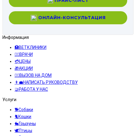
ПРАЙС-ЛИСТ
ОНЛАЙН-КОНСУЛЬТАЦИЯ
Информация
🏥ВЕТКЛИНИКИ
👨‍⚕️ВРАЧИ
💳ЦЕНЫ
🎁АКЦИИ
👩‍⚕️ВЫЗОВ НА ДОМ
👨‍💼НАПИСАТЬ РУКОВОДСТВУ
🤝РАБОТА У НАС
Услуги
🐕Собаки
🐈Кошки
🐇Грызуны
🕊️Птицы