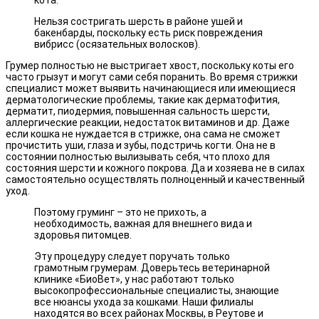
кота.
Нельзя состригать шерсть в районе ушей и
бакенбарды, поскольку есть риск повреждения
вибрисс (осязательных волосков).
Грумер полностью не выстригает хвост, поскольку коты его
часто грызут и могут сами себя поранить. Во время стрижки
специалист может выявить начинающиеся или имеющиеся
дерматологические проблемы, такие как дерматофития,
дерматит, пиодермия, повышенная сальность шерсти,
аллергические реакции, недостаток витаминов и др. Даже
если кошка не нуждается в стрижке, она сама не сможет
прочистить уши, глаза и зубы, подстричь когти. Она не в
состоянии полностью вылизывать себя, что плохо для
состояния шерсти и кожного покрова. Да и хозяева не в силах
самостоятельно осуществлять полноценный и качественный
уход.
Поэтому груминг – это не прихоть, а
необходимость, важная для внешнего вида и
здоровья питомцев.
Эту процедуру следует поручать только
грамотным грумерам. Доверьтесь ветеринарной
клинике «БиоВет», у нас работают только
высокопрофессиональные специалисты, знающие
все нюансы ухода за кошками. Наши филиалы
находятся во всех районах Москвы, в Реутове и