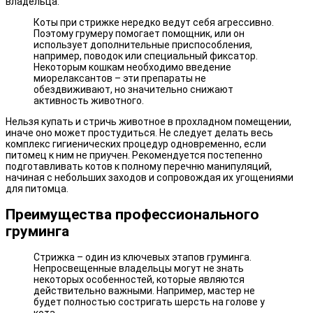
владельца.
Коты при стрижке нередко ведут себя агрессивно.
Поэтому грумеру помогает помощник, или он
использует дополнительные приспособления,
например, поводок или специальный фиксатор.
Некоторым кошкам необходимо введение
миорелаксантов – эти препараты не
обездвиживают, но значительно снижают
активность животного.
Нельзя купать и стричь животное в прохладном помещении,
иначе оно может простудиться. Не следует делать весь
комплекс гигиенических процедур одновременно, если
питомец к ним не приучен. Рекомендуется постепенно
подготавливать котов к полному перечню манипуляций,
начиная с небольших заходов и сопровождая их угощениями
для питомца.
Преимущества профессионального
груминга
Стрижка – один из ключевых этапов груминга.
Непросвещенные владельцы могут не знать
некоторых особенностей, которые являются
действительно важными. Например, мастер не
будет полностью состригать шерсть на голове у