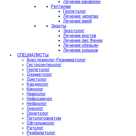
Лечение канареек
Рептилии
Герпетолог
Лечение черепах
Лечение змей
Экзоты
Экзотолог
Лечение енотов
Лечение лис Фенек
Лечение обезьян
Лечение хорьков
СПЕЦИАЛИСТЫ
Анестезиолог-Реаниматолог
Гастроэнтеролог
Герпетолог
Дерматолог
Диетолог
Кардиолог
Кинолог
Невролог
Нейрохирург
Нефролог
Онколог
Орнитолог
Патологоанатом
Офтальмолог
Ратолог
Реабилитолог