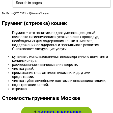
Search in pages
БиоВет
»
📋УСЛУГИ
»
🐱Кошки Услуги
Груминг (стрижка) кошек
Груминг – это понятие, подразумевающее целый
комплекс гигиенических и ухаживающих процедур,
необходимых для содержания кошки в чистоте,
поддержания ее здоровья и правильного развития.
Он включает следующие услуги:
купание с использованием гипоаллергенного шампуня и
кондиционера;
расчесывание и вычесывание шерсти;
чистка ушей;
промывание глаз антисептиками или другими
средствами;
чистка зубов лечебными пастами и ополаскивателями;
подстригание когтей;
стрижка.
Стоимость груминга в Москве
ЗАПИСЬ В КЛИНИКУ