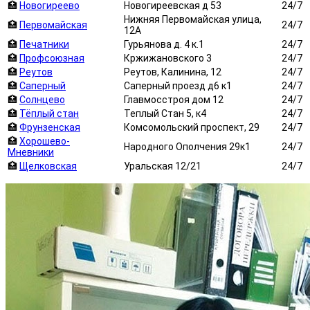
🏥
Новогиреево
Новогиреевская д 53
24/7
Нижняя Первомайская улица,
🏥
Первомайская
24/7
12А
🏥
Печатники
Гурьянова д. 4 к.1
24/7
🏥
Профсоюзная
Кржижановского 3
24/7
🏥
Реутов
Реутов, Калинина, 12
24/7
🏥
Саперный
Саперный проезд д6 к1
24/7
🏥
Солнцево
Главмосстроя дом 12
24/7
🏥
Тёплый стан
Теплый Стан 5, к4
24/7
🏥
Фрунзенская
Комсомольский проспект, 29
24/7
🏥
Хорошево-
Народного Ополчения 29к1
24/7
Мневники
🏥
Щелковская
Уральская 12/21
24/7