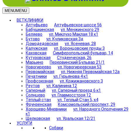
MENU
MENU
ВЕТКЛИНИКИ
Алтуфьево
Алтуфьевское шоссе 56
Бабушкинская
ул. Менжинского 29
Беляево
ул. Миклухо Маклая 18 к1
Бутово
ул. Куликовская 3д
Домодедовская
ул. Ясеневая, 28
Калужская
ул. Воронцовские пруды 3
Каховская
Симферопольский бульвар, 14
Кутузовская
Студенческая, 26
Марьино
Перервинский Бульвар 21/1
Новогиреево
ул. Новогиреевская 53
Первомайская
ул. Нижняя Первомайская 12а
Печатники
ул. Гурьянова 4 к1
Профсоюзная
ул. Кржижановского 3
Реутов
ул. Калинина 12
Саперный
ул. Саперный проезд 6 к1
Солнцево
ул. Главмосстроя 12
Тёплый стан
ул. Теплый Стан 5, к4
Фрунзенская
Комсомольский проспект, 29
Хорошево-Мневники
ул. Народного Ополчения 29
к1
Щелковская
ул. Уральская 12/21
УСЛУГИ
Собаки