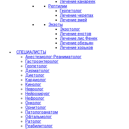
Лечение канареек
Рептилии
Герпетолог
Лечение черепах
Лечение змей
Экзоты
Экзотолог
Лечение енотов
Лечение лис Фенек
Лечение обезьян
Лечение хорьков
СПЕЦИАЛИСТЫ
Анестезиолог-Реаниматолог
Гастроэнтеролог
Герпетолог
Дерматолог
Диетолог
Кардиолог
Кинолог
Невролог
Нейрохирург
Нефролог
Онколог
Орнитолог
Патологоанатом
Офтальмолог
Ратолог
Реабилитолог