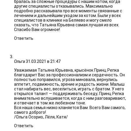
бралась за сложные процедуры с нашим котом, когда
другие специалисты отказывались. Максимально
подробно рассказывала про все моменты связанные с
лечением и дальнейшим уходом за котом. Были у всех
специалистов в клинике на Беляево и могу смело
сказать, что Татьяна Юрьевна самая лучшая из всех.
Спасибо Вам огромное!
Ответить
Ольга
31.03.2021 в 21:47
Уважаемая Татьяна Юрьевна, крысёнок Принц Репка
благодарит Вас за профессионализм и сердечность. Он
полностью поправился, угроза миновала, вернулись
аппетит, подвижность, зрение и радость жизни. Малыш
стал набирать вес, веселиться, играть с братом. У него
открылся талант — поддерживать беседу; Принц Репка
внимательно вслушивается, когда с ним разговаривают,
и отвечает в том же любезном тоне.
Вся наша семья низко кланяется Вам. Всего Вам самого,
самого доброго!
/Ольга Осорио, Лёля, Катя/
Ответить