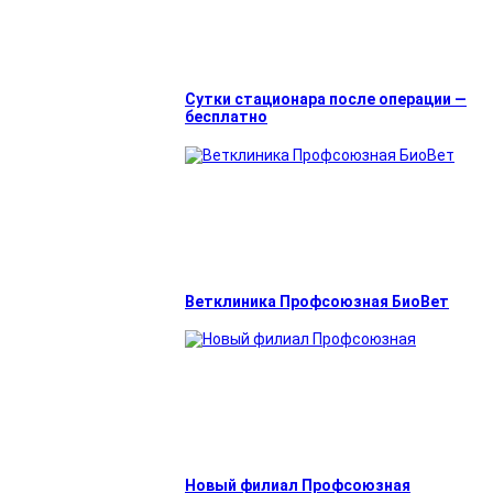
Сутки стационара после операции —
бесплатно
Ветклиника Профсоюзная БиоВет
Новый филиал Профсоюзная