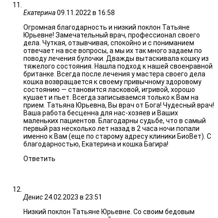
Екатерина
09.11.2022 в 16:58
Огромная благодарность и низкий поклон Татьяне
Юрьевне! Замечательный врач, профессионал своего
дела. Чуткая, отзывчивая, спокойно и с пониманием
отвечает на все вопросы, а мы их так много задаем по
поводу лечения булочки. Дважды вытаскивала кошку из
тяжелого состояния. Нашла подход к нашей своенравной
британке. Всегда после лечения у мастера своего дела
кошка возвращается к своему привычному здоровому
состоянию — становится ласковой, игривой, хорошо
кушает и пьет. Всегда записываемся только к Вам на
прием. Татьяна Юрьевна, Вы врач от Бога! Чудесный врач!
Ваша работа бесценна для нас-хозяев и Ваших
маленьких пациентов. Благодарны судьбе, что в самый
первый раз несколько лет назад в 2 часа ночи попали
именно к Вам (еще по старому адресу клиники БиоВет). С
благодарностью, Екатерина и кошка Багира!
Ответить
Денис
24.02.2023 в 23:51
Низкий поклон Татьяне Юрьевне. Со своим бедовым