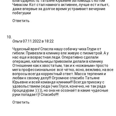
Благодарность Татьяне Юрьевне за помощь с котом
Чивасом. Кот стал намного активнее, лучше ест и пьет,
даже впервые за долгое время устраивает вечерние
побегушки
Ответить
Ольга
07.11.2022 в 18:22
Чудесный врач! Спасла нашу собачку чиха Глури от
гибели. Привезли в клинику еле живую с пиометрой. А у
нас еще и возрастная леди. Оперативно сделали
операцию, капельницы привозили делали в клинику.
Отношение как к хвостатым, так и к «кожаным» просто
мега профессиональное: всё чётко, ясно, вежливо, на все
вопросы всегда корректный ответ. Масса терпения и
любви к своему делу!!! Огромное спасибо Татьяне
Юрьевне и всей команде клиники!!! Всегда прихожу с
удовольствием сюда (чих Глуся, конечно, не так рада
процедурам :):):)), но она не осознаёт в какие чудесные
руки попадает)! Спасибо!!!!
Ответить