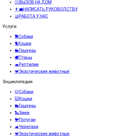
👩‍⚕️ВЫЗОВ НА ДОМ
👨‍💼НАПИСАТЬ РУКОВОДСТВУ
🤝РАБОТА У НАС
Услуги
🐕Собаки
🐈Кошки
🐇Грызуны
🕊️Птицы
🐢Рептилии
🐒Экзотические животные
Энциклопедия
🐶Собаки
🐱Кошки
🐇Грызуны
🐍Змеи
🐦Попугаи
🐢Черепахи
🐒Экзотические животные