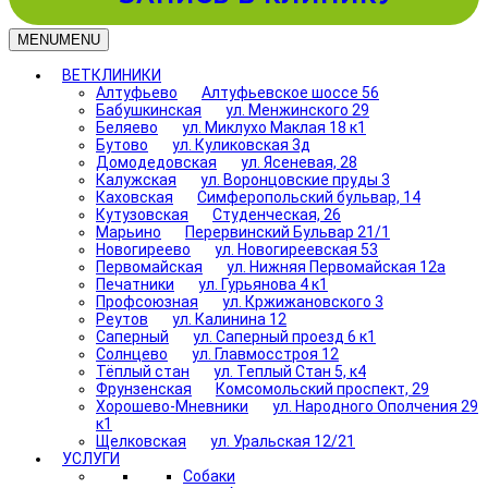
MENU
MENU
ВЕТКЛИНИКИ
Алтуфьево
Алтуфьевское шоссе 56
Бабушкинская
ул. Менжинского 29
Беляево
ул. Миклухо Маклая 18 к1
Бутово
ул. Куликовская 3д
Домодедовская
ул. Ясеневая, 28
Калужская
ул. Воронцовские пруды 3
Каховская
Симферопольский бульвар, 14
Кутузовская
Студенческая, 26
Марьино
Перервинский Бульвар 21/1
Новогиреево
ул. Новогиреевская 53
Первомайская
ул. Нижняя Первомайская 12а
Печатники
ул. Гурьянова 4 к1
Профсоюзная
ул. Кржижановского 3
Реутов
ул. Калинина 12
Саперный
ул. Саперный проезд 6 к1
Солнцево
ул. Главмосстроя 12
Тёплый стан
ул. Теплый Стан 5, к4
Фрунзенская
Комсомольский проспект, 29
Хорошево-Мневники
ул. Народного Ополчения 29
к1
Щелковская
ул. Уральская 12/21
УСЛУГИ
Собаки