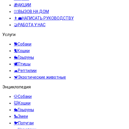
🎁АКЦИИ
👩‍⚕️ВЫЗОВ НА ДОМ
👨‍💼НАПИСАТЬ РУКОВОДСТВУ
🤝РАБОТА У НАС
Услуги
🐕Собаки
🐈Кошки
🐇Грызуны
🕊️Птицы
🐢Рептилии
🐒Экзотические животные
Энциклопедия
🐶Собаки
🐱Кошки
🐇Грызуны
🐍Змеи
🐦Попугаи