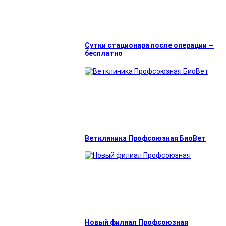
Сутки стационара после операции —
бесплатно
Ветклиника Профсоюзная БиоВет
Новый филиал Профсоюзная