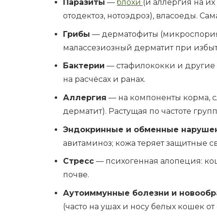
Паразиты
—
блохи
(и аллергия на и
отодектоз, нотоэдроз), власоеды. Сам
Грибы
— дерматофиты (микроспория
малассезиозный дерматит при избы
Бактерии
— стафилококки и други
на расчёсах и ранах.
Аллергия
— на компоненты корма, с
дерматит). Растущая по частоте групп
Эндокринные и обменные наруше
авитаминоз; кожа теряет защитные св
Стресс
— психогенная алопеция: ко
почве.
Аутоиммунные болезни и новообр
(часто на ушах и носу белых кошек от