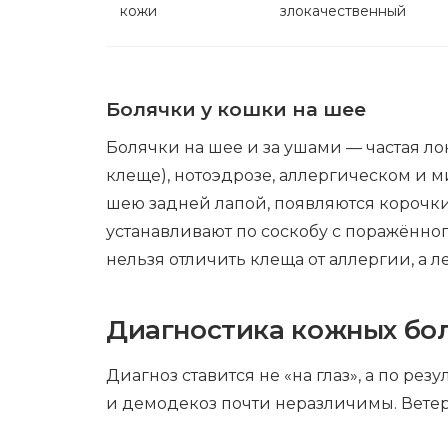
кожи
злокачественный
Болячки у кошки на шее
Болячки на шее и за ушами — частая л
клеще), нотоэдрозе, аллергическом и м
шею задней лапой, появляются корочки
устанавливают по соскобу с поражённог
нельзя отличить клеща от аллергии, а л
Диагностика кожных бо
Диагноз ставится не «на глаз», а по р
и демодекоз почти неразличимы. Вете