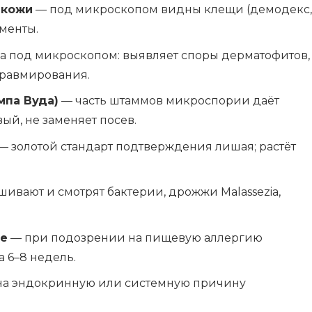
 кожи
— под микроскопом видны клещи (демодекс,
ементы.
а под микроскопом: выявляет споры дерматофитов,
травмирования.
мпа Вуда)
— часть штаммов микроспории даёт
ый, не заменяет посев.
— золотой стандарт подтверждения лишая; растёт
шивают и смотрят бактерии, дрожжи Malassezia,
ие
— при подозрении на пищевую аллергию
 6–8 недель.
на эндокринную или системную причину