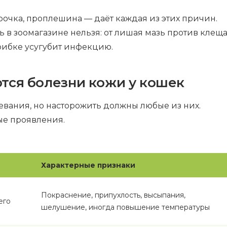
орочка, проплешина — даёт каждая из этих причин.
ь в зоомагазине нельзя: от лишая мазь против клещ
грибке усугубит инфекцию.
тся болезни кожи у кошек
евания, но насторожить должны любые из них.
ые проявления.
Характерные признаки
Покраснение, припухлость, высыпания,
его
шелушение, иногда повышение температуры