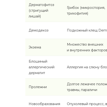
Дерматофитоз
Грибок (микроспория,
(стригущий
трихофития)
лишай)
Демодекоз
Подкожный клещ Dem
Множество внешних
Экзема
и внутренних факторо
Блошиный
аллергический
Аллергия на слюну бло
дерматит
Долгое лежачее полож
Пролежни
травмы, параличи
Новообразования
Опухолевый процесс, в 