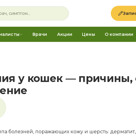
Запи
иалисты
Врачи
Акции
Цены
О компании
ия у кошек — причины,
чение
ппа болезней, поражающих кожу и шерсть: дерматит,