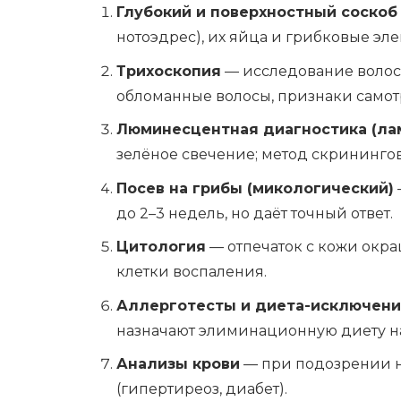
Глубокий и поверхностный соскоб
нотоэдрес), их яйца и грибковые эл
Трихоскопия
— исследование волос
обломанные волосы, признаки само
Люминесцентная диагностика (ла
зелёное свечение; метод скринингов
Посев на грибы (микологический)
до 2–3 недель, но даёт точный ответ.
Цитология
— отпечаток с кожи окра
клетки воспаления.
Аллерготесты и диета-исключен
назначают элиминационную диету на
Анализы крови
— при подозрении 
(гипертиреоз, диабет).