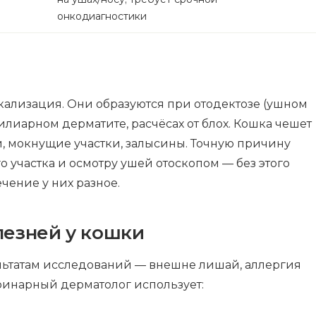
онкодиагностики
окализация. Они образуются при отодектозе (ушном
илиарном дерматите, расчёсах от блох. Кошка чешет
, мокнущие участки, залысины. Точную причину
о участка и осмотру ушей отоскопом — без этого
ечение у них разное.
лезней у кошки
езультатам исследований — внешне лишай, аллергия
ринарный дерматолог использует: