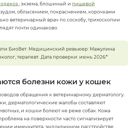
одекоз
, экзема, блошиный и
пищевой
 зудом, облысением, покраснением, корочками
лько ветеринарный врач по соскобу, трихоскопии
лядят почти одинаково.
ети БиоВет. Медицинский ревьюер: Мажулина
олог, терапевт. Дата проверки: июнь 2026.*
аются болезни кожи у кошек
поводов обращения к ветеринарному дерматологу.
и, дерматологические жалобы составляют
вотных, и кошки болеют не реже собак. Кожа
проблема на поверхности часто сигнализирует
ении иммунитета, эндокринном расстройстве,