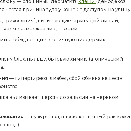
х слюну — блошиный дерматит),
клещи
(демодекоз,
ая частая причина зуда у кошек с доступом на улицу
, трихофития), вызывающие стригущий лишай;
точном размножении дрожжей.
е микробы, дающие вторичную пиодермию
люну блох, пыльцу, бытовую химию (атопический
а.
ния
— гипертиреоз, диабет, сбой обмена веществ,
ойства.
шка вылизывает шерсть до залысин на нервной
азования
— пузырчатка, плоскоклеточный рак кожи
 солнца).