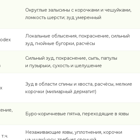
Округлые залысины с корочками и чешуйками,
ломкость шерсти; зуд умеренный
Локальные облысения, покраснение, сильный
odex
зуд, гнойные бугорки, расчёсы
Сильный зуд, покраснение, сыпь, папулы
в
и пузырьки, сухость и шелушение
Зуд в области спины и хвоста, расчёсы, мелкие
х
корочки (милиарный дерматит)
ение,
Буро-коричневые пятна, переходящие в язвы
Незаживающие язвы, уплотнения, корочки
т.ч.
на ушах/носу; требует срочной