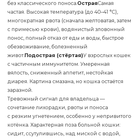
без классического поноса.
Острая
Самая
частая. Высокая температура (до 40–41 °C),
многократная рвота (сначала желтоватая, затем
с примесью крови), водянистый зловонный
понос, полный отказ от еды и воды, быстрое
обезвоживание, болезненный
живот.
Подострая (стёртая)
У взрослых кошек
с частичным иммунитетом. Умеренная
вялость, сниженный аппетит, нестойкая
диарея. Картина смазана, но кошка остаётся
заразной.
Тревожный сигнал для владельца —
сочетание лихорадки, рвоты и поноса
с резким угнетением, особенно у непривитого
котёнка. Характерная поза больной кошки:
сидит, ссутулившись, над миской с водой,