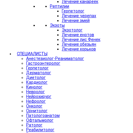
Лечение канареек
Рептилии
Герпетолог
Лечение черепах
Лечение змей
Экзоты
Экзотолог
Лечение енотов
Лечение лис Фенек
Лечение обезьян
Лечение хорьков
СПЕЦИАЛИСТЫ
Анестезиолог-Реаниматолог
Гастроэнтеролог
Герпетолог
Дерматолог
Диетолог
Кардиолог
Кинолог
Невролог
Нейрохирург
Нефролог
Онколог
Орнитолог
Патологоанатом
Офтальмолог
Ратолог
Реабилитолог