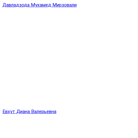
Давладзода Мухамед Мирзовали
Евхут Диана Валерьевна