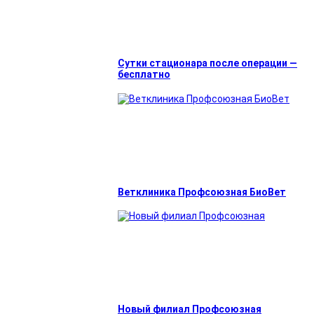
Сутки стационара после операции —
бесплатно
Ветклиника Профсоюзная БиоВет
Новый филиал Профсоюзная