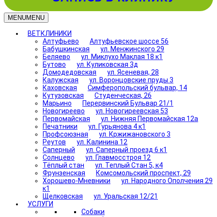
MENU
MENU
ВЕТКЛИНИКИ
Алтуфьево
Алтуфьевское шоссе 56
Бабушкинская
ул. Менжинского 29
Беляево
ул. Миклухо Маклая 18 к1
Бутово
ул. Куликовская 3д
Домодедовская
ул. Ясеневая, 28
Калужская
ул. Воронцовские пруды 3
Каховская
Симферопольский бульвар, 14
Кутузовская
Студенческая, 26
Марьино
Перервинский Бульвар 21/1
Новогиреево
ул. Новогиреевская 53
Первомайская
ул. Нижняя Первомайская 12а
Печатники
ул. Гурьянова 4 к1
Профсоюзная
ул. Кржижановского 3
Реутов
ул. Калинина 12
Саперный
ул. Саперный проезд 6 к1
Солнцево
ул. Главмосстроя 12
Тёплый стан
ул. Теплый Стан 5, к4
Фрунзенская
Комсомольский проспект, 29
Хорошево-Мневники
ул. Народного Ополчения 29
к1
Щелковская
ул. Уральская 12/21
УСЛУГИ
Собаки