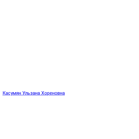
Касумян Ульзана Хореновна