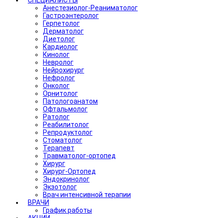
СПЕЦИАЛИСТЫ
Анестезиолог-Реаниматолог
Гастроэнтеролог
Герпетолог
Дерматолог
Диетолог
Кардиолог
Кинолог
Невролог
Нейрохирург
Нефролог
Онколог
Орнитолог
Патологоанатом
Офтальмолог
Ратолог
Реабилитолог
Репродуктолог
Стоматолог
Терапевт
Травматолог-ортопед
Хирург
Хирург-Ортопед
Эндокринолог
Экзотолог
Врач интенсивной терапии
ВРАЧИ
График работы