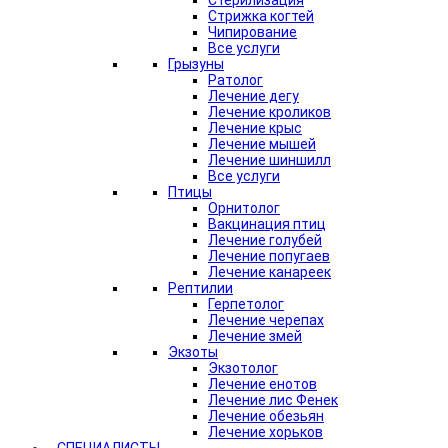
Стерилизация
Стрижка когтей
Чипирование
Все услуги
Грызуны
Ратолог
Лечение дегу
Лечение кроликов
Лечение крыс
Лечение мышей
Лечение шиншилл
Все услуги
Птицы
Орнитолог
Вакцинация птиц
Лечение голубей
Лечение попугаев
Лечение канареек
Рептилии
Герпетолог
Лечение черепах
Лечение змей
Экзоты
Экзотолог
Лечение енотов
Лечение лис Фенек
Лечение обезьян
Лечение хорьков