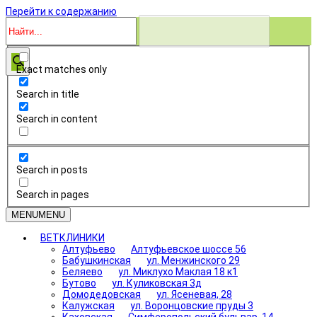
Перейти к содержанию
Exact matches only
Search in title
Search in content
Search in posts
Search in pages
MENU
MENU
ВЕТКЛИНИКИ
Алтуфьево
Алтуфьевское шоссе 56
Бабушкинская
ул. Менжинского 29
Беляево
ул. Миклухо Маклая 18 к1
Бутово
ул. Куликовская 3д
Домодедовская
ул. Ясеневая, 28
Калужская
ул. Воронцовские пруды 3