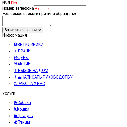
Имя
Номер телефона
Желаемое время и причина обращения
Записаться на прием
Информация
🏥ВЕТКЛИНИКИ
👨‍⚕️ВРАЧИ
💳ЦЕНЫ
🎁АКЦИИ
👩‍⚕️ВЫЗОВ НА ДОМ
👨‍💼НАПИСАТЬ РУКОВОДСТВУ
🤝РАБОТА У НАС
Услуги
🐕Собаки
🐈Кошки
🐇Грызуны
🕊️Птицы