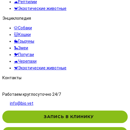
🐢Рептилии
🐒Экзотические животные
Энциклопедия
🐶Собаки
🐱Кошки
🐇Грызуны
🐍Змеи
🐦Попугаи
🐢Черепахи
🐒Экзотические животные
Контакты
8 (495) 323-71-71
Работаем круглосуточно 24/7
info@bio.vet
ЗАПИСЬ В КЛИНИКУ