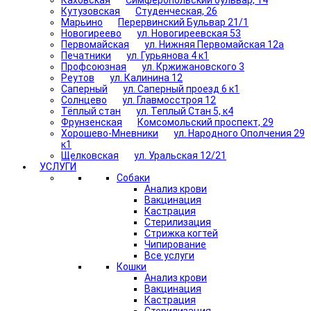
Каховская
Симферопольский бульвар, 14
Кутузовская
Студенческая, 26
Марьино
Перервинский Бульвар 21/1
Новогиреево
ул. Новогиреевская 53
Первомайская
ул. Нижняя Первомайская 12а
Печатники
ул. Гурьянова 4 к1
Профсоюзная
ул. Кржижановского 3
Реутов
ул. Калинина 12
Саперный
ул. Саперный проезд 6 к1
Солнцево
ул. Главмосстроя 12
Тёплый стан
ул. Теплый Стан 5, к4
Фрунзенская
Комсомольский проспект, 29
Хорошево-Мневники
ул. Народного Ополчения 29
к1
Щелковская
ул. Уральская 12/21
УСЛУГИ
Собаки
Анализ крови
Вакцинация
Кастрация
Стерилизация
Стрижка когтей
Чипирование
Все услуги
Кошки
Анализ крови
Вакцинация
Кастрация