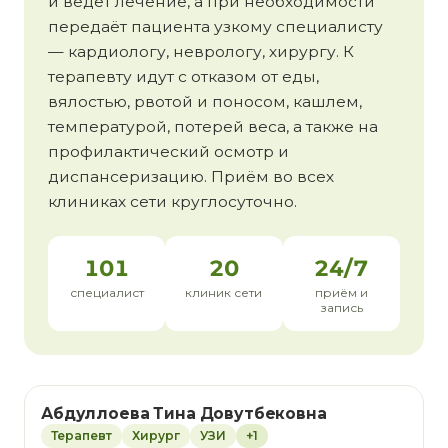
и ведёт лечение, а при необходимости
передаёт пациента узкому специалисту
— кардиологу, неврологу, хирургу. К
терапевту идут с отказом от еды,
вялостью, рвотой и поносом, кашлем,
температурой, потерей веса, а также на
профилактический осмотр и
диспансеризацию. Приём во всех
клиниках сети круглосуточно.
101
20
24/7
специалист
клиник сети
приём и
запись
Абдуллоева Тина Довутбековна
Терапевт
Хирург
УЗИ
+1