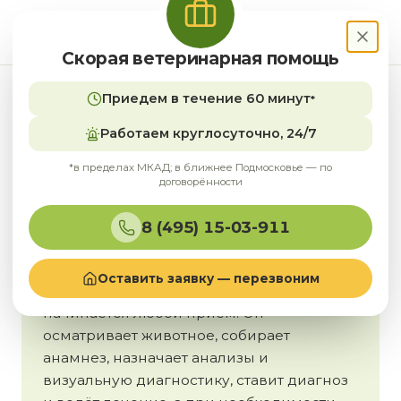
Скорая ветеринарная помощь
Приедем в течение 60 минут
*
Главная
/
Врачи
/
Терапевт
Работаем круглосуточно, 24/7
*в пределах МКАД; в ближнее Подмосковье — по
договорённости
Терапевт
Ветеринары-терапевты в
8 (495) 15-03-911
Москве
Оставить заявку — перезвоним
Терапевт — врач первого контакта: с него
начинается любой приём. Он
осматривает животное, собирает
анамнез, назначает анализы и
визуальную диагностику, ставит диагноз