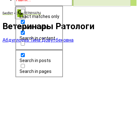
БиоВет
»
👨‍⚕️ВЕТЕРИНАРЫ
Exact matches only
Ветеринары Ратологи
Search in title
Search in content
Абдуллоева Тина Довутбековна
Search in posts
Search in pages