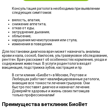
Консультация ратолога необходима при выявлении
следующих симптомов:
вялость, апатия;
снижение аппетита;
отказ от еды;
затруднение дыхания;
облысение;
нарушения мочеиспускания или стула;
изменения в поведении.
Для постановки диагноза врач может назначать анализы
крови и кала, соскоб, бакпосев, ультразвуковое обследование,
рентген. Врач расскажет об особенностях кормления, ухода и
содержания животных. В услуги родентолога входят
вакцинация, подстрижка зубов, кастрация и пр.
В сети клиник «БиоВет» в Москве, Реутове и
Люберцах работают квалифицированные ратологи,
знающие все тонкости лечения грызунов. Они
быстро поставят диагноз и назначат лечение.
Доверяйте здоровье и жизнь своих питомцев
только профессионалам!
Преимущества ветклиник БиоВет