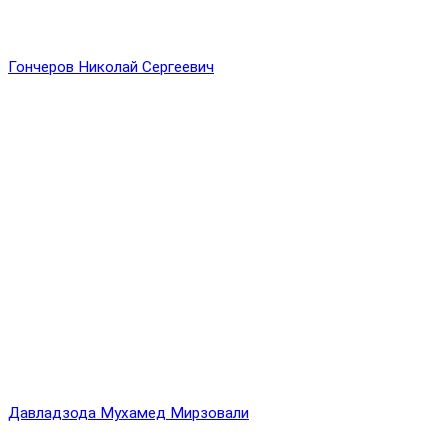
Гончеров Николай Сергеевич
Давладзода Мухамед Мирзовали