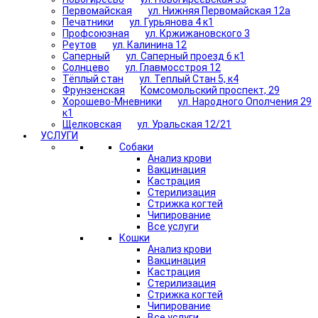
Первомайская
ул. Нижняя Первомайская 12а
Печатники
ул. Гурьянова 4 к1
Профсоюзная
ул. Кржижановского 3
Реутов
ул. Калинина 12
Саперный
ул. Саперный проезд 6 к1
Солнцево
ул. Главмосстроя 12
Тёплый стан
ул. Теплый Стан 5, к4
Фрунзенская
Комсомольский проспект, 29
Хорошево-Мневники
ул. Народного Ополчения 29
к1
Щелковская
ул. Уральская 12/21
УСЛУГИ
Собаки
Анализ крови
Вакцинация
Кастрация
Стерилизация
Стрижка когтей
Чипирование
Все услуги
Кошки
Анализ крови
Вакцинация
Кастрация
Стерилизация
Стрижка когтей
Чипирование
Все услуги