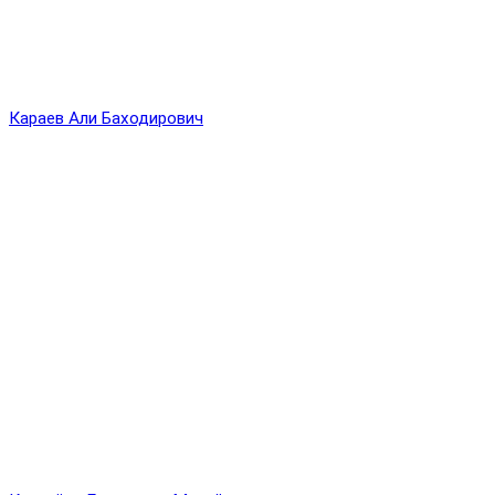
Караев Али Баходирович