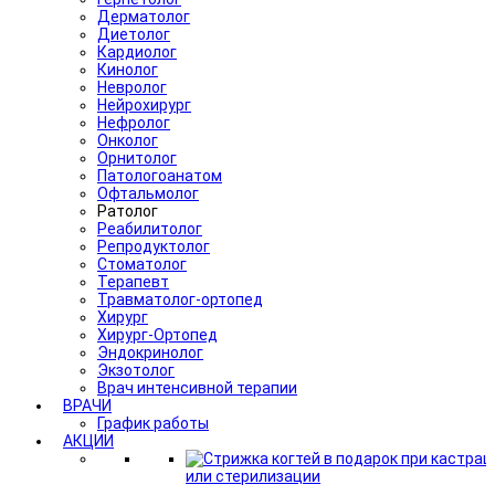
Дерматолог
Диетолог
Кардиолог
Кинолог
Невролог
Нейрохирург
Нефролог
Онколог
Орнитолог
Патологоанатом
Офтальмолог
Ратолог
Реабилитолог
Репродуктолог
Стоматолог
Терапевт
Травматолог-ортопед
Хирург
Хирург-Ортопед
Эндокринолог
Экзотолог
Врач интенсивной терапии
ВРАЧИ
График работы
АКЦИИ