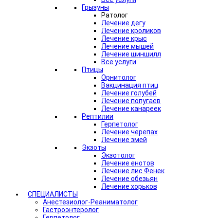
Грызуны
Ратолог
Лечение дегу
Лечение кроликов
Лечение крыс
Лечение мышей
Лечение шиншилл
Все услуги
Птицы
Орнитолог
Вакцинация птиц
Лечение голубей
Лечение попугаев
Лечение канареек
Рептилии
Герпетолог
Лечение черепах
Лечение змей
Экзоты
Экзотолог
Лечение енотов
Лечение лис Фенек
Лечение обезьян
Лечение хорьков
СПЕЦИАЛИСТЫ
Анестезиолог-Реаниматолог
Гастроэнтеролог
Герпетолог