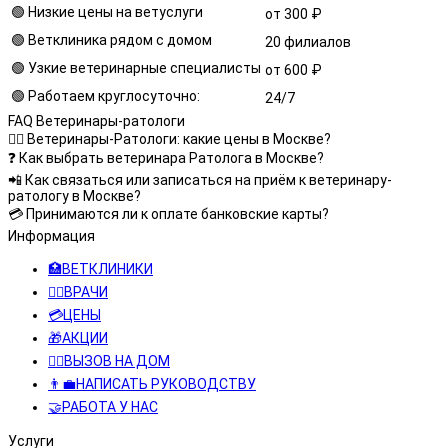
🟢 Низкие цены на ветуслуги
от 300 ₽
🟢 Ветклиника рядом с домом
20 филиалов
🟢 Узкие ветеринарные специалисты
от 600 ₽
🟢 Работаем круглосуточно:
24/7
FAQ Ветеринары-ратологи
👩‍⚕️ Ветеринары-Ратологи: какие цены в Москве?
❓ Как выбрать ветеринара Ратолога в Москве?
📲 Как связаться или записаться на приём к ветеринару-
ратологу в Москве?
💳 Принимаются ли к оплате банковские карты?
Информация
🏥ВЕТКЛИНИКИ
👨‍⚕️ВРАЧИ
💳ЦЕНЫ
🎁АКЦИИ
👩‍⚕️ВЫЗОВ НА ДОМ
👨‍💼НАПИСАТЬ РУКОВОДСТВУ
🤝РАБОТА У НАС
Услуги