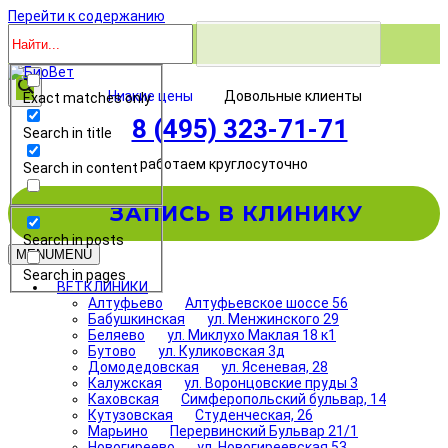
Перейти к содержанию
Низкие цены
Довольные клиенты
Exact matches only
8 (495) 323-71-71
Search in title
работаем круглосуточно
Search in content
ЗАПИСЬ В КЛИНИКУ
Search in posts
MENU
MENU
Search in pages
ВЕТКЛИНИКИ
Алтуфьево
Алтуфьевское шоссе 56
Бабушкинская
ул. Менжинского 29
Беляево
ул. Миклухо Маклая 18 к1
Бутово
ул. Куликовская 3д
Домодедовская
ул. Ясеневая, 28
Калужская
ул. Воронцовские пруды 3
Каховская
Симферопольский бульвар, 14
Кутузовская
Студенческая, 26
Марьино
Перервинский Бульвар 21/1
Новогиреево
ул. Новогиреевская 53