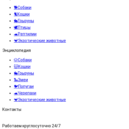
🐕Собаки
🐈Кошки
🐇Грызуны
🕊️Птицы
🐢Рептилии
🐒Экзотические животные
Энциклопедия
🐶Собаки
🐱Кошки
🐇Грызуны
🐍Змеи
🐦Попугаи
🐢Черепахи
🐒Экзотические животные
Контакты
8 (495) 323-71-71
Работаем круглосуточно 24/7